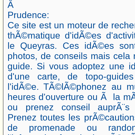
Â
Prudence:
Ce site est un moteur de reche
thÃ©matique d'idÃ©es d'activi
le Queyras. Ces idÃ©es so
photos, de conseils mais cela 
guide. Si vous adoptez une 
d'une carte, de topo-guide
l'idÃ©e. TÃ©lÃ©phonez au m
heures d'ouverture ou Ã la mÃ
ou prenez conseil auprÃ¨s d
Prenez toutes les prÃ©caution
de promenade ou randon