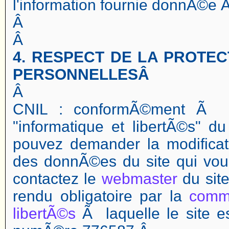
l'information fournie donnÃ©e Ã 
Â
Â
4. RESPECT DE LA PROTE
PERSONNELLESÂ
Â
CNIL : conformÃ©ment Ã l'a
"informatique et libertÃ©s" d
pouvez demander la modificat
des donnÃ©es du site qui vou
contactez le
webmaster
du site
rendu obligatoire par la
commi
libertÃ©s
Ã laquelle le site e