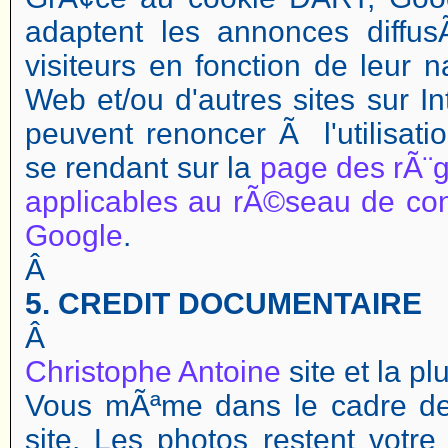
adaptent les annonces diffu
visiteurs en fonction de leur n
Web et/ou d'autres sites sur In
peuvent renoncer Ã l'utilisat
se rendant sur la
page des rÃ¨g
applicables au rÃ©seau de co
Google
.
Â
5. CREDIT DOCUMENTAIRE
Â
Christophe Antoine
site et la p
Vous mÃªme dans le cadre de 
site. Les photos restent votre