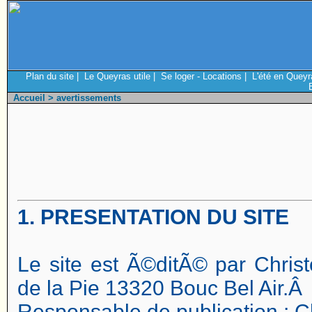
Plan du site
|
Le Queyras utile
|
Se loger - Locations
|
L'été en Queyr
Accueil
> avertissements
1. PRESENTATION DU SITE
Le site est Ã©ditÃ© par Chris
de la Pie 13320 Bouc Bel Air.Â
Responsable de publication : C