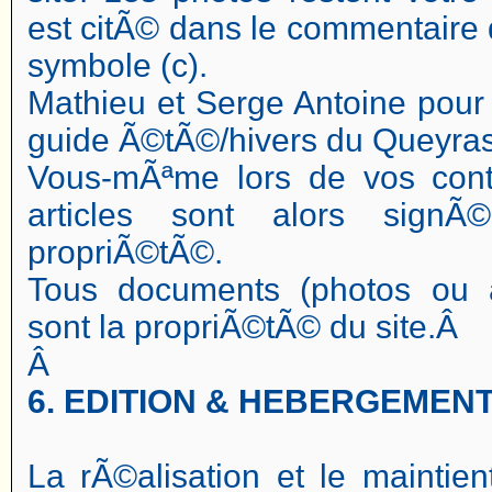
est citÃ© dans le commentaire 
symbole (c).
Mathieu et Serge Antoine pour 
guide Ã©tÃ©/hivers du Queyras
Vous-mÃªme lors de vos contr
articles sont alors signÃ
propriÃ©tÃ©.
Tous documents (photos ou a
sont la propriÃ©tÃ© du site.Â
Â
6. EDITION & HEBERGEMEN
La rÃ©alisation et le maintie