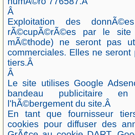
numÃ©ro 776587.Â
Â
Exploitation des donnÃ©
rÃ©cupÃ©rÃ©es par le site 
mÃ©thode) ne seront pas ut
commerciales. Elles ne sero
tiers.Â
Â
Le site utilises Google Adsen
bandeau publicitaire e
l'hÃ©bergement du site.Â
En tant que fournisseur tier
cookies pour diffuser des ann
GrÃ¢ce au cookie DART, Goog