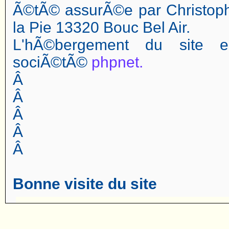
Ã©tÃ© assurÃ©e par Christop
la Pie 13320 Bouc Bel Air.
L'hÃ©bergement du site 
sociÃ©tÃ©
phpnet.
Â
Â
Â
Â
Â
Bonne visite du site