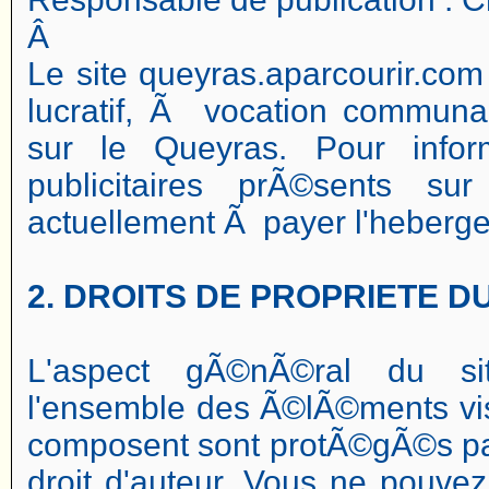
Â
Le site queyras.aparcourir.com
lucratif, Ã vocation communau
sur le Queyras. Pour infor
publicitaires prÃ©sents su
actuellement Ã payer l'heberge
2. DROITS DE PROPRIETE 
L'aspect gÃ©nÃ©ral du sit
l'ensemble des Ã©lÃ©ments vis
composent sont protÃ©gÃ©s par 
droit d'auteur. Vous ne pouvez