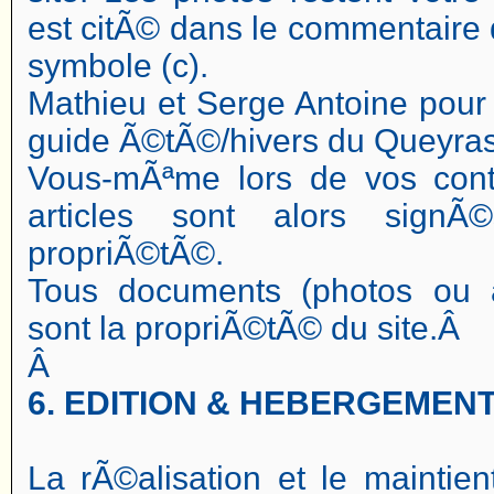
est citÃ© dans le commentaire 
symbole (c).
Mathieu et Serge Antoine pour 
guide Ã©tÃ©/hivers du Queyras
Vous-mÃªme lors de vos contr
articles sont alors signÃ
propriÃ©tÃ©.
Tous documents (photos ou a
sont la propriÃ©tÃ© du site.Â
Â
6. EDITION & HEBERGEMEN
La rÃ©alisation et le maintie