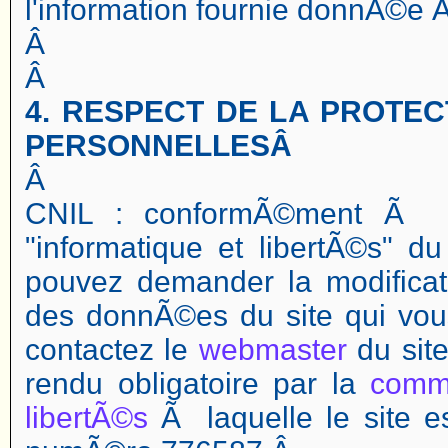
l'information fournie donnÃ©e Ã 
Â
Â
4. RESPECT DE LA PROTE
PERSONNELLESÂ
Â
CNIL : conformÃ©ment Ã l'a
"informatique et libertÃ©s" d
pouvez demander la modificat
des donnÃ©es du site qui vou
contactez le
webmaster
du site
rendu obligatoire par la
commi
libertÃ©s
Ã laquelle le site e