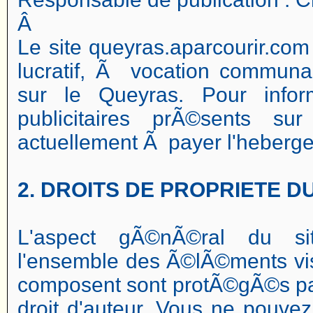
Â
Le site queyras.aparcourir.com
lucratif, Ã vocation communau
sur le Queyras. Pour infor
publicitaires prÃ©sents su
actuellement Ã payer l'heberge
2. DROITS DE PROPRIETE 
L'aspect gÃ©nÃ©ral du sit
l'ensemble des Ã©lÃ©ments vis
composent sont protÃ©gÃ©s par 
droit d'auteur. Vous ne pouvez