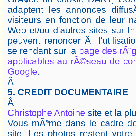
adaptent les annonces diffu
visiteurs en fonction de leur n
Web et/ou d'autres sites sur In
peuvent renoncer Ã l'utilisat
se rendant sur la
page des rÃ¨g
applicables au rÃ©seau de co
Google
.
Â
5. CREDIT DOCUMENTAIRE
Â
Christophe Antoine
site et la p
Vous mÃªme dans le cadre de 
site. Les photos restent votre