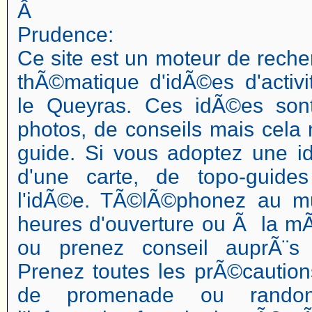
Â
Prudence:
Ce site est un moteur de reche
thÃ©matique d'idÃ©es d'activi
le Queyras. Ces idÃ©es so
photos, de conseils mais cela 
guide. Si vous adoptez une 
d'une carte, de topo-guide
l'idÃ©e. TÃ©lÃ©phonez au m
heures d'ouverture ou Ã la mÃ
ou prenez conseil auprÃ¨s d
Prenez toutes les prÃ©caution
de promenade ou randon