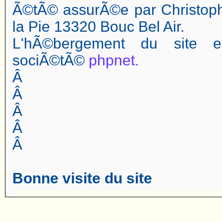
Ã©tÃ© assurÃ©e par Christop
la Pie 13320 Bouc Bel Air.
L'hÃ©bergement du site 
sociÃ©tÃ©
phpnet.
Â
Â
Â
Â
Â
Bonne visite du site