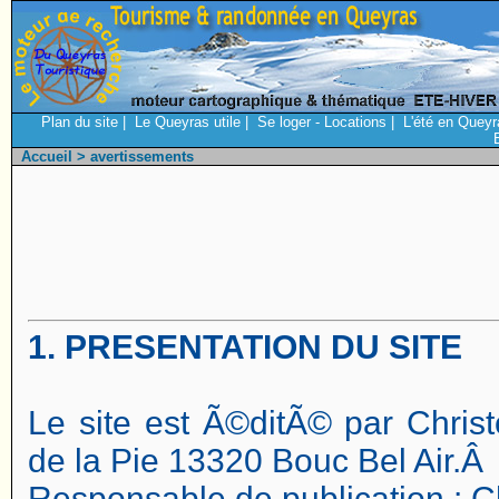
Plan du site
|
Le Queyras utile
|
Se loger - Locations
|
L'été en Queyr
Accueil
> avertissements
1. PRESENTATION DU SITE
Le site est Ã©ditÃ© par Chris
de la Pie 13320 Bouc Bel Air.Â
Responsable de publication : C