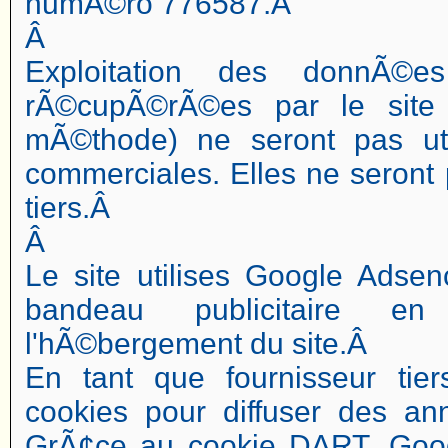
numÃ©ro 776587.Â
Â
Exploitation des donnÃ©
rÃ©cupÃ©rÃ©es par le site 
mÃ©thode) ne seront pas ut
commerciales. Elles ne sero
tiers.Â
Â
Le site utilises Google Adsen
bandeau publicitaire e
l'hÃ©bergement du site.Â
En tant que fournisseur tier
cookies pour diffuser des ann
GrÃ¢ce au cookie DART, Goog