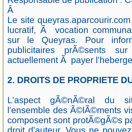
Â
Le site queyras.aparcourir.com
lucratif, Ã vocation communau
sur le Queyras. Pour infor
publicitaires prÃ©sents su
actuellement Ã payer l'heberge
2. DROITS DE PROPRIETE 
L'aspect gÃ©nÃ©ral du sit
l'ensemble des Ã©lÃ©ments vis
composent sont protÃ©gÃ©s par 
droit d'auteur. Vous ne pouvez