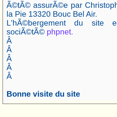
Ã©tÃ© assurÃ©e par Christop
la Pie 13320 Bouc Bel Air.
L'hÃ©bergement du site 
sociÃ©tÃ©
phpnet.
Â
Â
Â
Â
Â
Bonne visite du site