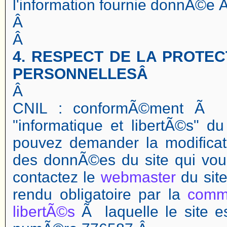
l'information fournie donnÃ©e Ã 
Â
Â
4. RESPECT DE LA PROTE
PERSONNELLESÂ
Â
CNIL : conformÃ©ment Ã l'a
"informatique et libertÃ©s" d
pouvez demander la modificat
des donnÃ©es du site qui vou
contactez le
webmaster
du site
rendu obligatoire par la
commi
libertÃ©s
Ã laquelle le site e