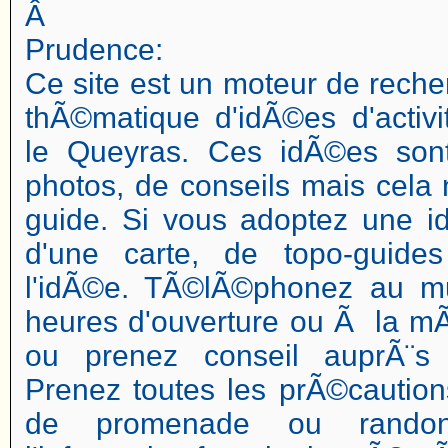
Â
Prudence:
Ce site est un moteur de reche
thÃ©matique d'idÃ©es d'activi
le Queyras. Ces idÃ©es so
photos, de conseils mais cela 
guide. Si vous adoptez une 
d'une carte, de topo-guide
l'idÃ©e. TÃ©lÃ©phonez au m
heures d'ouverture ou Ã la mÃ
ou prenez conseil auprÃ¨s d
Prenez toutes les prÃ©caution
de promenade ou randon