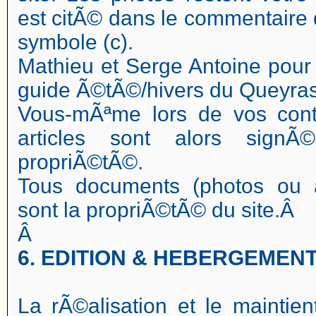
est citÃ© dans le commentaire 
symbole (c).
Mathieu et Serge Antoine pour 
guide Ã©tÃ©/hivers du Queyras
Vous-mÃªme lors de vos contr
articles sont alors signÃ
propriÃ©tÃ©.
Tous documents (photos ou a
sont la propriÃ©tÃ© du site.Â
Â
6. EDITION & HEBERGEMEN
La rÃ©alisation et le maintie