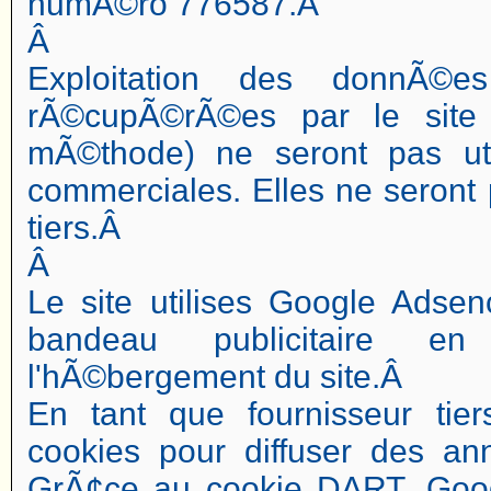
numÃ©ro 776587.Â
Â
Exploitation des donnÃ©
rÃ©cupÃ©rÃ©es par le site 
mÃ©thode) ne seront pas ut
commerciales. Elles ne sero
tiers.Â
Â
Le site utilises Google Adsen
bandeau publicitaire e
l'hÃ©bergement du site.Â
En tant que fournisseur tier
cookies pour diffuser des ann
GrÃ¢ce au cookie DART, Goog