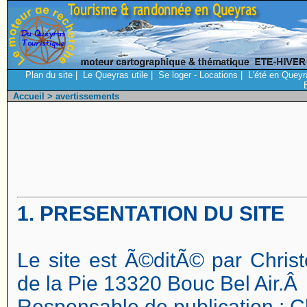
Plan du site
|
Le Queyras utile
|
Se loger - Locations
|
L'été en Queyr
Accueil
> avertissements
1. PRESENTATION DU SITE
Le site est Ã©ditÃ© par Chris
de la Pie 13320 Bouc Bel Air.Â
Responsable de publication : C