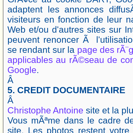
adaptent les annonces diffu
visiteurs en fonction de leur n
Web et/ou d'autres sites sur In
peuvent renoncer Ã l'utilisat
se rendant sur la
page des rÃ¨g
applicables au rÃ©seau de co
Google
.
Â
5. CREDIT DOCUMENTAIRE
Â
Christophe Antoine
site et la p
Vous mÃªme dans le cadre de 
site. Les photos restent votre