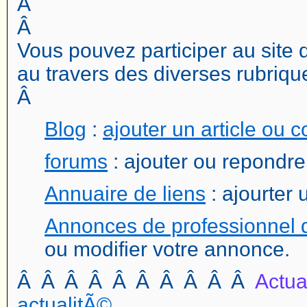
Â
Â
Vous pouvez participer au site 
au travers des diverses rubrique
Â
Blog
:
ajouter un article ou 
forums
: ajouter ou repondr
Annuaire de liens
: ajourter 
Annonces de professionnel 
ou modifier votre annonce.
Â Â Â Â Â Â Â Â Â Â
Actua
actualitÃ©