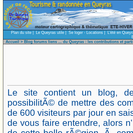
Plan du site
|
Le Queyras utile
|
Se loger - Locations
|
L'été en Queyr
Accueil
> Blog forums liens ... du Queyras : les contributions et parti
Le site contient un blog, d
possibilitÃ© de mettre des co
de 600 visiteurs par jour en sais
de vous faire entendre, alors 
de cette belle rÃ©gion, Ã co