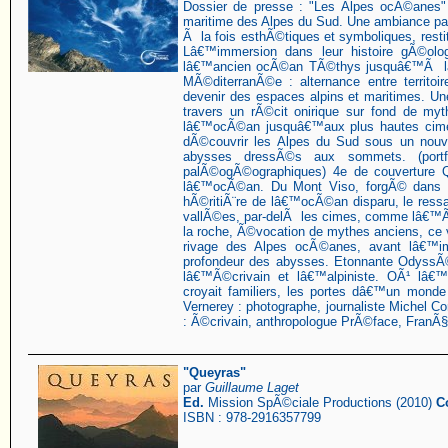
Dossier de presse : "Les Alpes ocÃ©anes"
maritime des Alpes du Sud. Une ambiance par
Ã la fois esthÃ©tiques et symboliques, restit
Lâ€™immersion dans leur histoire gÃ©olo
lâ€™ancien ocÃ©an TÃ©thys jusquâ€™Ã la 
MÃ©diterranÃ©e : alternance entre territoi
devenir des espaces alpins et maritimes. 
travers un rÃ©cit onirique sur fond de my
lâ€™ocÃ©an jusquâ€™aux plus hautes cime
dÃ©couvrir les Alpes du Sud sous un nouv
abysses dressÃ©s aux sommets. (portfo
palÃ©ogÃ©ographiques) 4e de couverture 
lâ€™ocÃ©an. Du Mont Viso, forgÃ© dans 
hÃ©ritiÃ¨re de lâ€™ocÃ©an disparu, le ress
vallÃ©es, par-delÃ les cimes, comme lâ€
la roche, Ã©vocation de mythes anciens, c
rivage des Alpes ocÃ©anes, avant lâ€™i
profondeur des abysses. Etonnante OdyssÃ
lâ€™Ã©crivain et lâ€™alpiniste. OÃ¹ lâ
croyait familiers, les portes dâ€™un mond
Vernerey : photographe, journaliste Michel Co
: Ã©crivain, anthropologue PrÃ©face, FranÃ§o
"Queyras"
par
Guillaume Laget
Ed.
Mission SpÃ©ciale Productions (2010)
C
ISBN : 978-2916357799