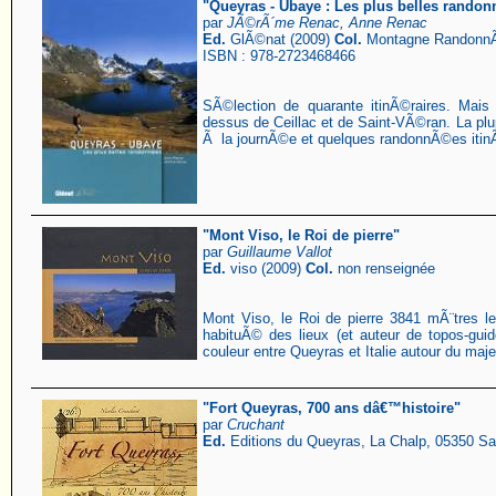
"Queyras - Ubaye : Les plus belles rando
par
JÃ©rÃ´me Renac, Anne Renac
Ed.
GlÃ©nat (2009)
Col.
Montagne Randonn
ISBN : 978-2723468466
SÃ©lection de quarante itinÃ©raires. Mais
dessus de Ceillac et de Saint-VÃ©ran. La p
Ã la journÃ©e et quelques randonnÃ©es itin
"Mont Viso, le Roi de pierre"
par
Guillaume Vallot
Ed.
viso (2009)
Col.
non renseignée
Mont Viso, le Roi de pierre 3841 mÃ¨tres l
habituÃ© des lieux (et auteur de topos-gu
couleur entre Queyras et Italie autour du ma
"Fort Queyras, 700 ans dâ€™histoire"
par
Cruchant
Ed.
Editions du Queyras, La Chalp, 05350 S