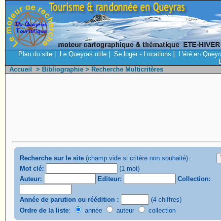
Plan du site
|
Le Queyras utile
|
Se loger - Locations
|
L'été en Queyr
Accueil
>
Bibliographie
> Recherche Multicritères
Recherche sur le site
(champ vide si critère non souhaité) :
Mot clé:
(1 mot)
Auteur:
Editeur:
Collection:
Année de parution ou réédition :
(4 chiffres)
Ordre de la liste
:
année
auteur
collection