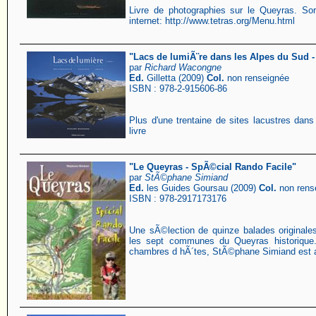
Livre de photographies sur le Queyras. Sor
internet: http://www.tetras.org/Menu.html
"Lacs de lumiÃ¨re dans les Alpes du Sud 
par
Richard Wacongne
Ed.
Gilletta (2009)
Col.
non renseignée
ISBN : 978-2-915606-86
Plus d'une trentaine de sites lacustres da
livre
"Le Queyras - SpÃ©cial Rando Facile"
par
StÃ©phane Simiand
Ed.
les Guides Goursau (2009)
Col.
non rens
ISBN : 978-2917173176
Une sÃ©lection de quinze balades originales
les sept communes du Queyras historique
chambres d hÃ´tes, StÃ©phane Simiand est au