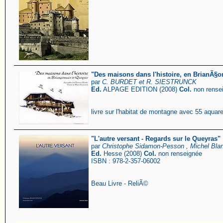
"Des maisons dans l'histoire, en BrianÃ§o
par
C. BURDET et R. SIESTRUNCK
Ed.
ALPAGE EDITION (2008)
Col.
non rense
livre sur l'habitat de montagne avec 55 aquar
"L'autre versant - Regards sur le Queyras"
par
Christophe Sidamon-Pesson , Michel Bla
Ed.
Hesse (2008)
Col.
non renseignée
ISBN : 978-2-357-06002
Beau Livre - ReliÃ©