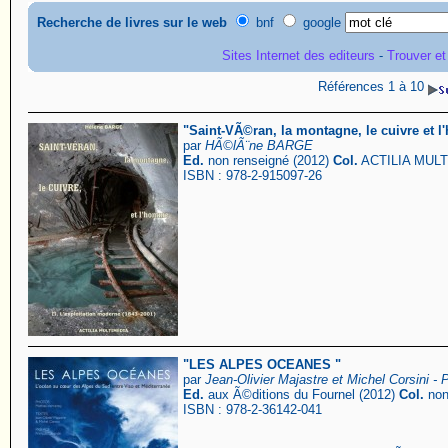
Recherche de livres sur le web
bnf
google
Sites Internet des editeurs
-
Trouver et
Références 1 à 10
"Saint-VÃ©ran, la montagne, le cuivre et l
par
HÃ©lÃ¨ne BARGE
Ed.
non renseigné (2012)
Col.
ACTILIA MUL
ISBN : 978-2-915097-26
"LES ALPES OCEANES "
par
Jean-Olivier Majastre et Michel Corsini 
Ed.
aux Ã©ditions du Fournel (2012)
Col.
non
ISBN : 978-2-36142-041