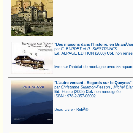
"Des maisons dans l'histoire, en BrianÃ§o
par
C. BURDET et R. SIESTRUNCK
Ed.
ALPAGE EDITION (2008)
Col.
non rense
livre sur l'habitat de montagne avec 55 aquar
"L'autre versant - Regards sur le Queyras"
par
Christophe Sidamon-Pesson , Michel Bla
Ed.
Hesse (2008)
Col.
non renseignée
ISBN : 978-2-357-06002
Beau Livre - ReliÃ©