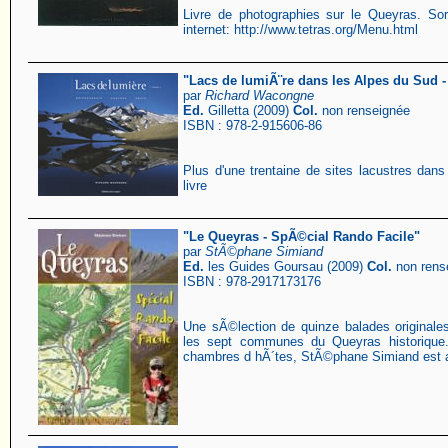
Livre de photographies sur le Queyras. Sor
internet: http://www.tetras.org/Menu.html
"Lacs de lumiÃ¨re dans les Alpes du Sud 
par
Richard Wacongne
Ed.
Gilletta (2009)
Col.
non renseignée
ISBN : 978-2-915606-86
Plus d'une trentaine de sites lacustres da
livre
"Le Queyras - SpÃ©cial Rando Facile"
par
StÃ©phane Simiand
Ed.
les Guides Goursau (2009)
Col.
non rens
ISBN : 978-2917173176
Une sÃ©lection de quinze balades originales
les sept communes du Queyras historique
chambres d hÃ´tes, StÃ©phane Simiand est au