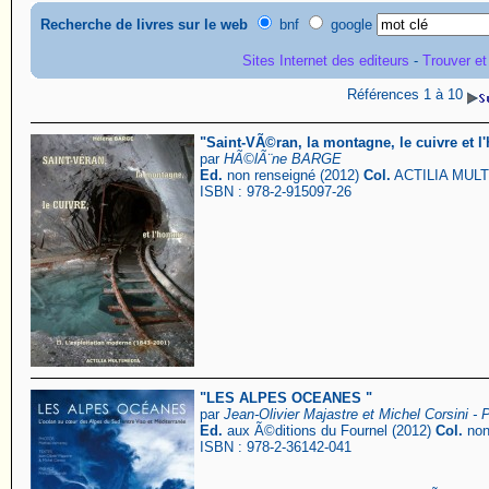
Recherche de livres sur le web
bnf
google
Sites Internet des editeurs
-
Trouver et
Références 1 à 10
"Saint-VÃ©ran, la montagne, le cuivre et l
par
HÃ©lÃ¨ne BARGE
Ed.
non renseigné (2012)
Col.
ACTILIA MUL
ISBN : 978-2-915097-26
"LES ALPES OCEANES "
par
Jean-Olivier Majastre et Michel Corsini 
Ed.
aux Ã©ditions du Fournel (2012)
Col.
non
ISBN : 978-2-36142-041