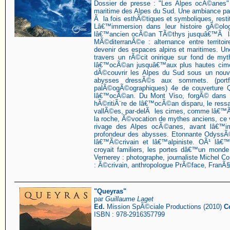
Dossier de presse : "Les Alpes ocÃ©anes"
maritime des Alpes du Sud. Une ambiance par
Ã la fois esthÃ©tiques et symboliques, restit
Lâ€™immersion dans leur histoire gÃ©olo
lâ€™ancien ocÃ©an TÃ©thys jusquâ€™Ã la 
MÃ©diterranÃ©e : alternance entre territoi
devenir des espaces alpins et maritimes. 
travers un rÃ©cit onirique sur fond de my
lâ€™ocÃ©an jusquâ€™aux plus hautes cime
dÃ©couvrir les Alpes du Sud sous un nouv
abysses dressÃ©s aux sommets. (portfo
palÃ©ogÃ©ographiques) 4e de couverture 
lâ€™ocÃ©an. Du Mont Viso, forgÃ© dans 
hÃ©ritiÃ¨re de lâ€™ocÃ©an disparu, le ress
vallÃ©es, par-delÃ les cimes, comme lâ€
la roche, Ã©vocation de mythes anciens, c
rivage des Alpes ocÃ©anes, avant lâ€™i
profondeur des abysses. Etonnante OdyssÃ
lâ€™Ã©crivain et lâ€™alpiniste. OÃ¹ lâ
croyait familiers, les portes dâ€™un mond
Vernerey : photographe, journaliste Michel Co
: Ã©crivain, anthropologue PrÃ©face, FranÃ§o
"Queyras"
par
Guillaume Laget
Ed.
Mission SpÃ©ciale Productions (2010)
C
ISBN : 978-2916357799