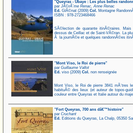
"Queyras - Ubaye : Les plus belles rando
par
JÃ©rÃ´me Renac, Anne Renac
Ed.
GlÃ©nat (2009)
Col.
Montagne Randonn
ISBN : 978-2723468466
SÃ©lection de quarante itinÃ©raires. Mais
dessus de Ceillac et de Saint-VÃ©ran. La p
Ã la journÃ©e et quelques randonnÃ©es itin
"Mont Viso, le Roi de pierre"
par
Guillaume Vallot
Ed.
viso (2009)
Col.
non renseignée
Mont Viso, le Roi de pierre 3841 mÃ¨tres l
habituÃ© des lieux (et auteur de topos-gu
couleur entre Queyras et Italie autour du ma
"Fort Queyras, 700 ans dâ€™histoire"
par
Cruchant
Ed.
Editions du Queyras, La Chalp, 05350 S