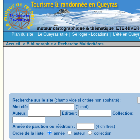
Plan du site
|
Le Queyras utile
|
Se loger - Locations
|
L'été en Queyr
Accueil
>
Bibliographie
> Recherche Multicritères
Recherche sur le site
(champ vide si critère non souhaité) :
Mot clé:
(1 mot)
Auteur:
Editeur:
Collection:
Année de parution ou réédition :
(4 chiffres)
Ordre de la liste
:
année
auteur
collection