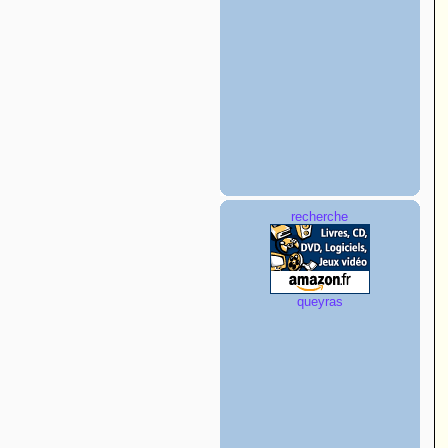
recherche
queyras