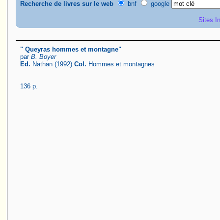
Recherche de livres sur le web
bnf
google
Sites I
" Queyras hommes et montagne"
par
B. Boyer
Ed.
Nathan (1992)
Col.
Hommes et montagnes
136 p.