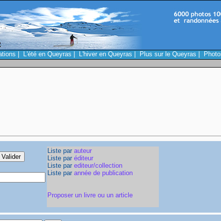
ations
|
L'été en Queyras
|
L'hiver en Queyras
|
Plus sur le Queyras
|
Photo
Liste par
auteur
Liste par
éditeur
Liste par
editeur/collection
Liste par
année de publication
Proposer un livre ou un article