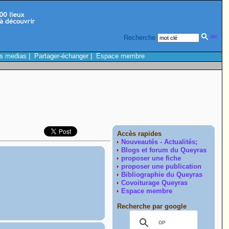
Recherche
s medias
|
Partager-échanger
|
Espace membre
Accès rapides
Nouveautés - Actualités;
Blogs et forum du Queyras
proposer une fiche
proposer une publication
Bibliographie du Queyras
Covoiturage Queyras
Espace membre
Recherche par google