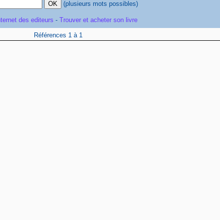
(plusieurs mots possibles)
nternet des editeurs
-
Trouver et acheter son livre
Références 1 à 1