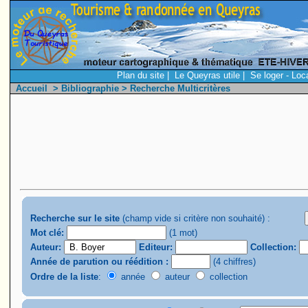
Plan du site
|
Le Queyras utile
|
Se loger - Loc
Accueil
>
Bibliographie
> Recherche Multicritères
Recherche sur le site
(champ vide si critère non souhaité) :
Mot clé:
(1 mot)
Auteur:
Editeur:
Collection:
Année de parution ou réédition :
(4 chiffres)
Ordre de la liste
:
année
auteur
collection