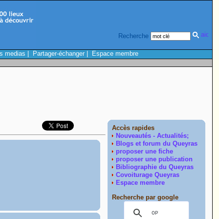
Recherche
s medias
|
Partager-échanger
|
Espace membre
Accès rapides
Nouveautés - Actualités;
Blogs et forum du Queyras
proposer une fiche
proposer une publication
Bibliographie du Queyras
Covoiturage Queyras
Espace membre
Recherche par google