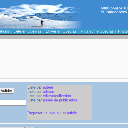
ations
|
L'été en Queyras
|
L'hiver en Queyras
|
Plus sur le Queyras
|
Photo
Liste par
auteur
Liste par
éditeur
Liste par
editeur/collection
Liste par
année de publication
Proposer un livre ou un article