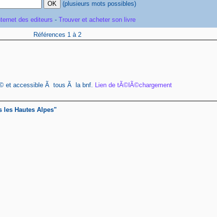
(plusieurs mots possibles)
nternet des editeurs
-
Trouver et acheter son livre
Références 1 à 2
© et accessible Ã tous Ã la bnf.
Lien de tÃ©lÃ©chargement
s les Hautes Alpes"