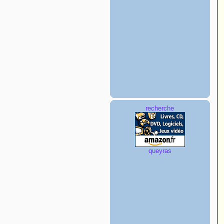
recherche
queyras