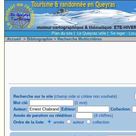
Plan du site
|
Le Queyras utile
|
Se loger - Loc
Accueil
>
Bibliographie
> Recherche Multicritères
Recherche sur le site
(champ vide si critère non souhaité) :
Mot clé:
(1 mot)
Auteur:
Editeur:
Collection:
Année de parution ou réédition :
(4 chiffres)
Ordre de la liste
:
année
auteur
collection