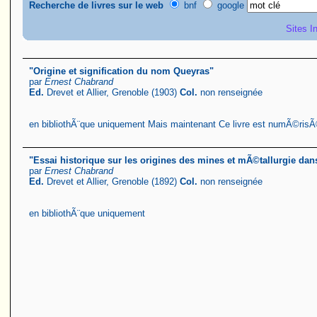
Recherche de livres sur le web
bnf
google
Sites I
"Origine et signification du nom Queyras"
par
Ernest Chabrand
Ed.
Drevet et Allier, Grenoble (1903)
Col.
non renseignée
en bibliothÃ¨que uniquement Mais maintenant Ce livre est numÃ©risÃ
"Essai historique sur les origines des mines et mÃ©tallurgie dan
par
Ernest Chabrand
Ed.
Drevet et Allier, Grenoble (1892)
Col.
non renseignée
en bibliothÃ¨que uniquement