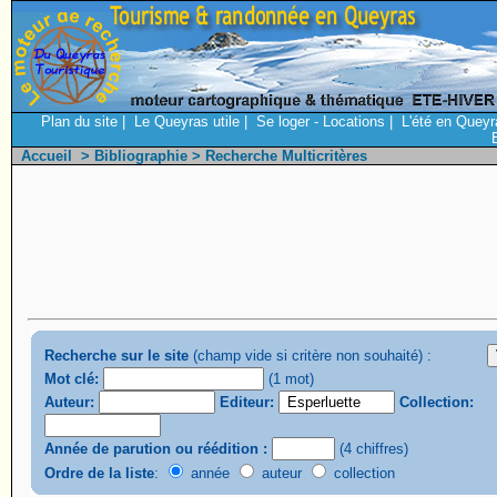
Plan du site
|
Le Queyras utile
|
Se loger - Locations
|
L'été en Queyr
Accueil
>
Bibliographie
> Recherche Multicritères
Recherche sur le site
(champ vide si critère non souhaité) :
Mot clé:
(1 mot)
Auteur:
Editeur:
Collection:
Année de parution ou réédition :
(4 chiffres)
Ordre de la liste
:
année
auteur
collection