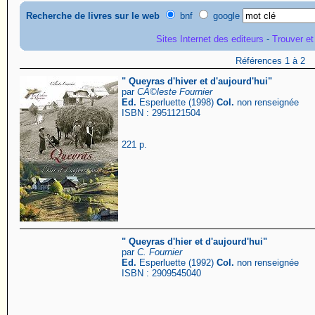
Recherche de livres sur le web
bnf
google
Sites Internet des editeurs
-
Trouver et
Références 1 à 2
" Queyras d'hiver et d'aujourd'hui"
par
CÃ©leste Fournier
Ed.
Esperluette (1998)
Col.
non renseignée
ISBN : 2951121504
221 p.
" Queyras d'hier et d'aujourd'hui"
par
C. Fournier
Ed.
Esperluette (1992)
Col.
non renseignée
ISBN : 2909545040