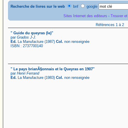
Recherche de livres sur le web
bnf
google
Sites Internet des editeurs
-
Trouver et
Références 1 à 2
" Guide du queyras (le)"
par
Grados J-J.
Ed.
La Manufacture (1987)
Col.
non renseignée
ISBN : 2737700140
" Le pays brianÃ§onnais et le Queyras en 1907"
par
Henri Ferrand
Ed.
La Manufacture (1983)
Col.
non renseignée