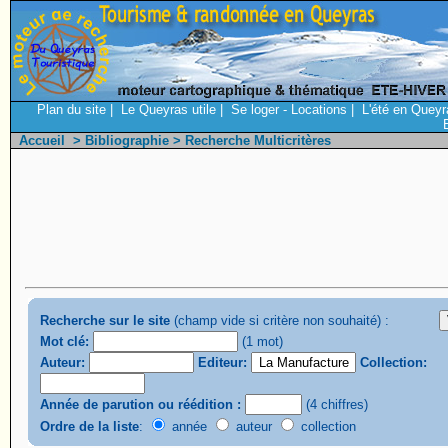
Plan du site
|
Le Queyras utile
|
Se loger - Locations
|
L'été en Queyr
Accueil
>
Bibliographie
> Recherche Multicritères
Recherche sur le site
(champ vide si critère non souhaité) :
Mot clé:
(1 mot)
Auteur:
Editeur:
Collection:
Année de parution ou réédition :
(4 chiffres)
Ordre de la liste
:
année
auteur
collection