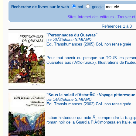
Recherche de livres sur le web
bnf
google
Sites Internet des editeurs
-
Trouver et
Références 1 à 3
"Personnages du Queyras"
par
StÃ©phane SIMIAND
Ed.
Transhumances (2005)
Col.
non renseignée
Pour tout savoir ou presque sur TOUS les person
Quariates aux nÃ©o-ruraux). Illustrations de l'aute
"Sous le soleil d'AstartÃ© : Voyage pittoresqu
par
StÃ©phane SIMIAND
Ed.
Transhumances (2002)
Col.
non renseignée
fiction historique qui aide Ã comprendre la tragiq
roman noir de la Guardia PiÃ©montesa en Italie, en 