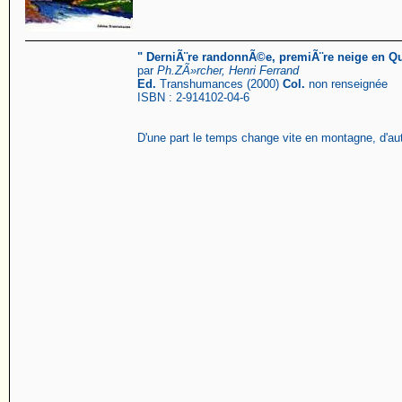
" DerniÃ¨re randonnÃ©e, premiÃ¨re neige en Q
par
Ph.ZÃ»rcher, Henri Ferrand
Ed.
Transhumances (2000)
Col.
non renseignée
ISBN : 2-914102-04-6
D'une part le temps change vite en montagne, d'autr