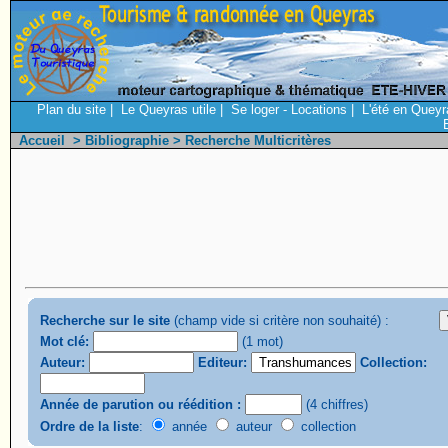
Plan du site
|
Le Queyras utile
|
Se loger - Locations
|
L'été en Queyr
Accueil
>
Bibliographie
> Recherche Multicritères
Recherche sur le site
(champ vide si critère non souhaité) :
Mot clé:
(1 mot)
Auteur:
Editeur:
Collection:
Année de parution ou réédition :
(4 chiffres)
Ordre de la liste
:
année
auteur
collection