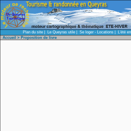
Plan du site
|
Le Queyras utile
|
Se loger - Locations
|
L'été e
Accueil
> Proposition de livre