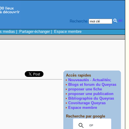
Recherche
s medias
|
Partager-échanger
|
Espace membre
Accès rapides
Nouveautés - Actualités;
Blogs et forum du Queyras
proposer une fiche
proposer une publication
Bibliographie du Queyras
Covoiturage Queyras
Espace membre
Recherche par google