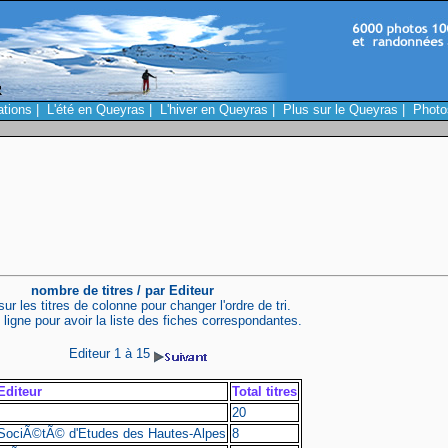
ations
|
L'été en Queyras
|
L'hiver en Queyras
|
Plus sur le Queyras
|
Photo
nombre de titres / par Editeur
sur les titres de colonne pour changer l'ordre de tri.
 ligne pour avoir la liste des fiches correspondantes.
Editeur 1 à 15
Editeur
Total titres
.
20
SociÃ©tÃ© d'Etudes des Hautes-Alpes
8