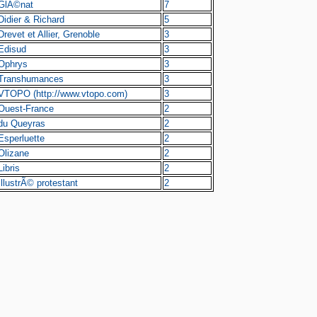
GlÃ©nat
7
Didier & Richard
5
Drevet et Allier, Grenoble
3
Edisud
3
Ophrys
3
Transhumances
3
VTOPO (http://www.vtopo.com)
3
Ouest-France
2
du Queyras
2
Esperluette
2
Olizane
2
Libris
2
IllustrÃ© protestant
2