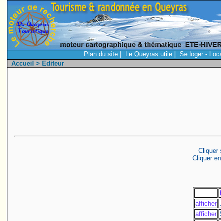
Plan du site
|
Le Queyras utile
|
Se loger - Loc
Accueil
> Editeur
Cliquer 
Cliquer en
afficher
afficher