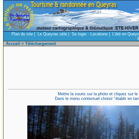
Plan du site
|
Le Queyras utile
|
Se loger - Locations
|
L'été en Queyr
Accueil
> Téléchargement
Mettre la souris sur la photo et cliquez sur le
Dans le menu contextuel choisir "établir en tant