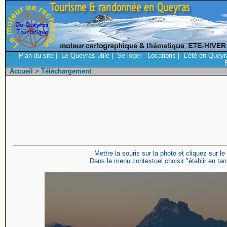
Plan du site
|
Le Queyras utile
|
Se loger - Locations
|
L'été en Queyr
Accueil
> Téléchargement
Mettre la souris sur la photo et cliquez sur le
Dans le menu contextuel choisir "établir en tant