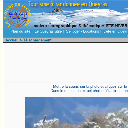
Plan du site
|
Le Queyras utile
|
Se loger - Locations
|
L'été en Queyr
Accueil
> Téléchargement
Mettre la souris sur la photo et cliquez sur le
Dans le menu contextuel choisir "établir en tant