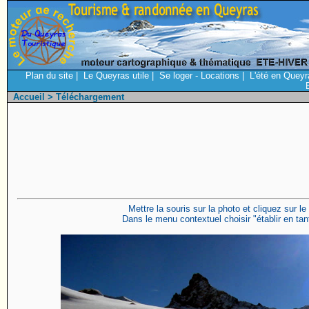
Plan du site
|
Le Queyras utile
|
Se loger - Locations
|
L'été en Queyr
Accueil
> Téléchargement
Mettre la souris sur la photo et cliquez sur le
Dans le menu contextuel choisir "établir en tant