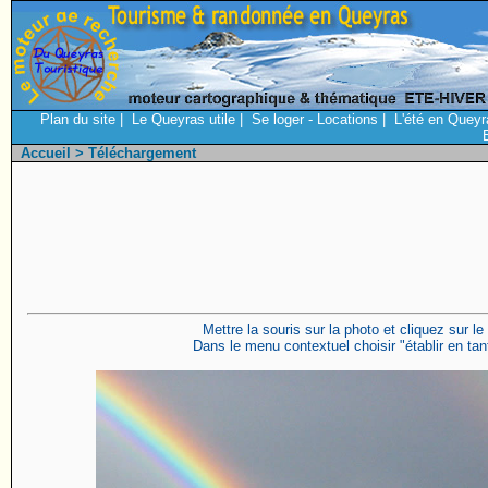
Plan du site
|
Le Queyras utile
|
Se loger - Locations
|
L'été en Queyr
Accueil
> Téléchargement
Mettre la souris sur la photo et cliquez sur le
Dans le menu contextuel choisir "établir en tant