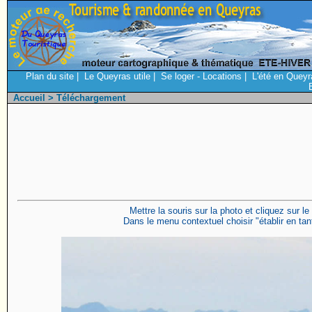
Plan du site
|
Le Queyras utile
|
Se loger - Locations
|
L'été en Queyr
Accueil
> Téléchargement
Mettre la souris sur la photo et cliquez sur le
Dans le menu contextuel choisir "établir en tant