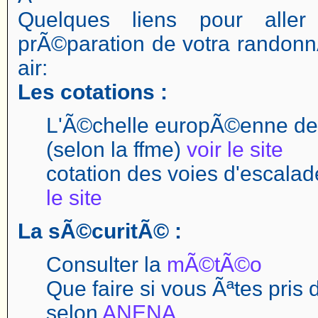
Quelques liens pour aller
prÃ©paration de votra randonn
air:
Les cotations :
L'Ã©chelle europÃ©enne des
(selon la ffme)
voir le site
cotation des voies d'escal
le site
La sÃ©curitÃ© :
Consulter la
mÃ©tÃ©o
Que faire si vous Ãªtes pris
selon
ANENA