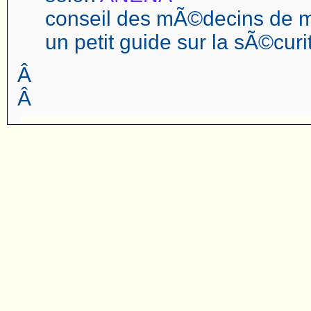
conseil des mÃ©decins de
un petit guide sur la sÃ©cur
Â
Â