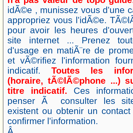
idÃ©e , munissez vous d'une ca
appropriez vous l'idÃ©e. TÃ
pour avoir les heures d'ouver
site internet ... Prenez to
d'usage en matiÃ¨re de pro
et vÃ©rifiez l'information fo
indicatif.
Toutes les info
(horaire, tÃ©lÃ©phone ...) 
titre indicatif.
Ces informati
penser Ã consulter les site
existent ou obtenir un contac
confirmer l'information.
Â