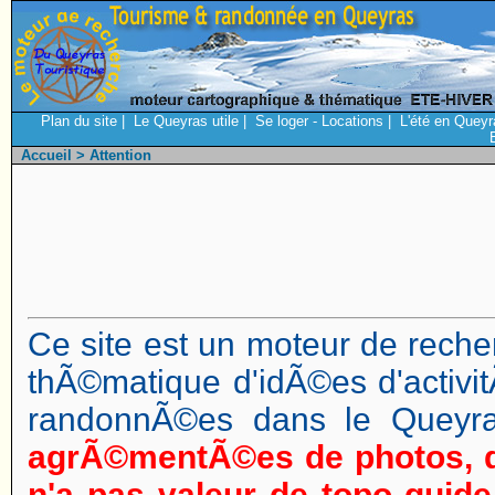
Plan du site
|
Le Queyras utile
|
Se loger - Locations
|
L'été en Queyr
Accueil
> Attention
Ce site est un moteur de reche
thÃ©matique d'idÃ©es d'activi
randonnÃ©es dans le Queyr
agrÃ©mentÃ©es de photos, d
n'a pas valeur de topo guide