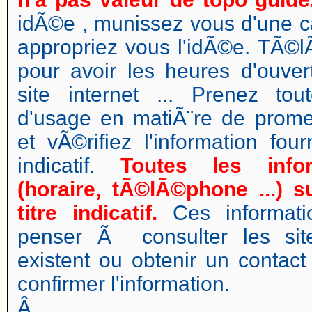
idÃ©e , munissez vous d'une ca
appropriez vous l'idÃ©e. TÃ
pour avoir les heures d'ouver
site internet ... Prenez to
d'usage en matiÃ¨re de pro
et vÃ©rifiez l'information fo
indicatif.
Toutes les info
(horaire, tÃ©lÃ©phone ...) 
titre indicatif.
Ces informati
penser Ã consulter les site
existent ou obtenir un contac
confirmer l'information.
Â