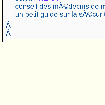
conseil des mÃ©decins de
un petit guide sur la sÃ©cur
Â
Â