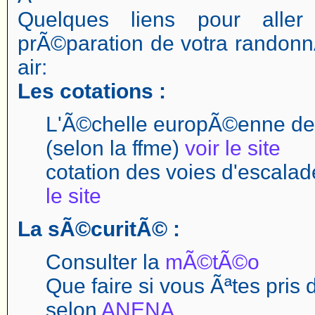
Quelques liens pour aller
prÃ©paration de votra randonn
air:
Les cotations :
L'Ã©chelle europÃ©enne des
(selon la ffme)
voir le site
cotation des voies d'escal
le site
La sÃ©curitÃ© :
Consulter la
mÃ©tÃ©o
Que faire si vous Ãªtes pris
selon
ANENA