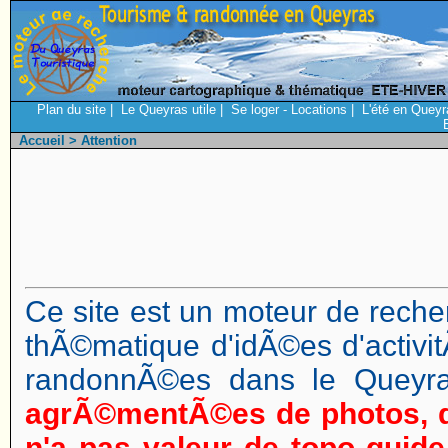
Plan du site
|
Le Queyras utile
|
Se loger - Locations
|
L'été en Queyr
Accueil
> Attention
Ce site est un moteur de reche
thÃ©matique d'idÃ©es d'activi
randonnÃ©es dans le Queyr
agrÃ©mentÃ©es de photos, d
n'a pas valeur de topo guide