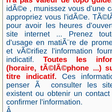
idÃ©e , munissez vous d'une ca
appropriez vous l'idÃ©e. TÃ
pour avoir les heures d'ouver
site internet ... Prenez to
d'usage en matiÃ¨re de pro
et vÃ©rifiez l'information fo
indicatif.
Toutes les info
(horaire, tÃ©lÃ©phone ...) 
titre indicatif.
Ces informati
penser Ã consulter les site
existent ou obtenir un contac
confirmer l'information.
Â