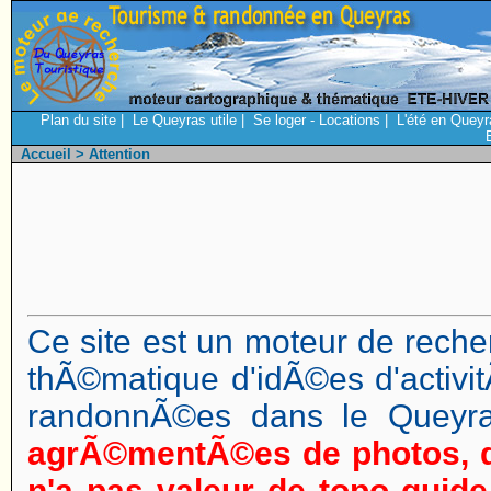
Plan du site
|
Le Queyras utile
|
Se loger - Locations
|
L'été en Queyr
Accueil
> Attention
Ce site est un moteur de reche
thÃ©matique d'idÃ©es d'activi
randonnÃ©es dans le Queyr
agrÃ©mentÃ©es de photos, d
n'a pas valeur de topo guide