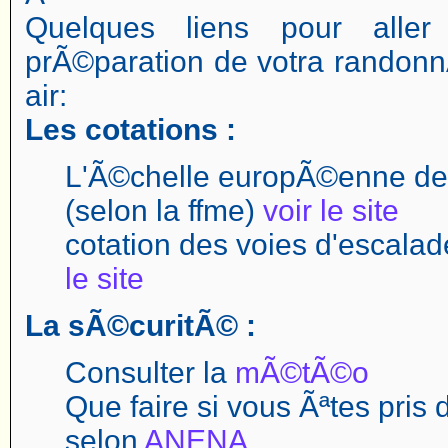
Quelques liens pour aller
prÃ©paration de votra randonn
air:
Les cotations :
L'Ã©chelle europÃ©enne des
(selon la ffme)
voir le site
cotation des voies d'escal
le site
La sÃ©curitÃ© :
Consulter la
mÃ©tÃ©o
Que faire si vous Ãªtes pris
selon
ANENA