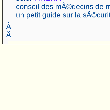
conseil des mÃ©decins de
un petit guide sur la sÃ©cur
Â
Â