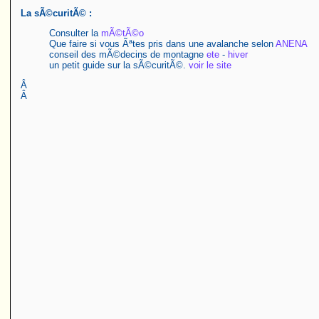
La sÃ©curitÃ© :
Consulter la
mÃ©tÃ©o
Que faire si vous Ãªtes pris dans une avalanche selon
ANENA
conseil des mÃ©decins de montagne
ete
-
hiver
un petit guide sur la sÃ©curitÃ©.
voir le site
Â
Â