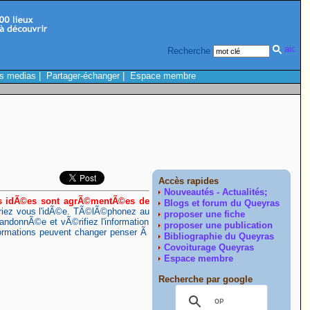
Recherche
s medias
|
Partager-échanger
|
Espace membre
Accès rapides
Nouveautés - Actualités;
s idÃ©es sont agrÃ©mentÃ©es de
Blogs et forum du Queyras
priez vous l'idÃ©e. TÃ©lÃ©phonez au
proposer une fiche
randonnÃ©e et vÃ©rifiez l'information
proposer une publication
rmations peuvent changer penser Ã
Bibliographie du Queyras
Covoiturage Queyras
Espace membre
Recherche par google