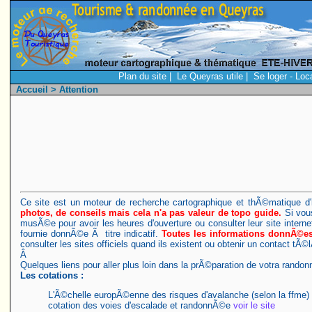
Plan du site
|
Le Queyras utile
|
Se loger - Loc
Accueil
> Attention
Ce site est un moteur de recherche cartographique et thÃ©matique 
photos, de conseils mais cela n'a pas valeur de topo guide.
Si vous
musÃ©e pour avoir les heures d'ouverture ou consulter leur site intern
fournie donnÃ©e Ã titre indicatif.
Toutes les informations donnÃ©es (
consulter les sites officiels quand ils existent ou obtenir un contact tÃ
Â
Quelques liens pour aller plus loin dans la prÃ©paration de votra randonn
Les cotations :
L'Ã©chelle europÃ©enne des risques d'avalanche (selon la ffme)
cotation des voies d'escalade et randonnÃ©e
voir le site