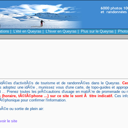
ations
|
L'été en Queyras
|
L'hiver en Queyras
|
Plus sur le Queyras
|
Photo
d'idÃ©es d'activitÃ©s de tourisme et de randonnÃ©es dans le Queyras.
Ce
 adoptez une idÃ©e , munissez vous d'une carte, de topo-guides et appro
et ... Prenez toutes les prÃ©cautions d'usage en matiÃ¨re de promenade ou 
horaire, tÃ©lÃ©phone ...) sur ce site le sont Ã titre indicatif.
Ces info
©lÃ©phonique pour confirmer l'information.
Ã©e ou sortie de plein air:
voir le site