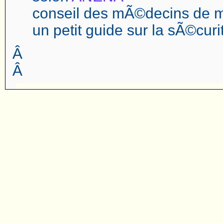
conseil des mÃ©decins de
un petit guide sur la sÃ©cur
Â
Â