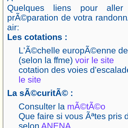
Quelques liens pour aller
prÃ©paration de votra randonn
air:
Les cotations :
L'Ã©chelle europÃ©enne des
(selon la ffme)
voir le site
cotation des voies d'escal
le site
La sÃ©curitÃ© :
Consulter la
mÃ©tÃ©o
Que faire si vous Ãªtes pris
selon
ANENA