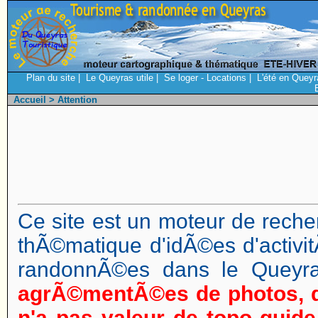
Plan du site
|
Le Queyras utile
|
Se loger - Locations
|
L'été en Queyr
Accueil
> Attention
Ce site est un moteur de reche
thÃ©matique d'idÃ©es d'activi
randonnÃ©es dans le Queyr
agrÃ©mentÃ©es de photos, d
n'a pas valeur de topo guide