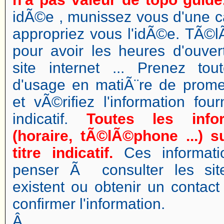
idÃ©e , munissez vous d'une ca
appropriez vous l'idÃ©e. TÃ
pour avoir les heures d'ouver
site internet ... Prenez to
d'usage en matiÃ¨re de pro
et vÃ©rifiez l'information fo
indicatif.
Toutes les info
(horaire, tÃ©lÃ©phone ...) 
titre indicatif.
Ces informati
penser Ã consulter les site
existent ou obtenir un contac
confirmer l'information.
Â