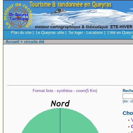
Plan du site
|
Le Queyras utile
|
Se loger - Locations
|
L'été en Queyr
Accueil
> circuits été
Format liste
-
synthèse
-
zoom(5 Km)
Reche
(ex: c
Choi