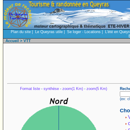
Plan du site
|
Le Queyras utile
|
Se loger - Locations
|
L'été en Queyr
Accueil
> VTT
Format liste
-
synthèse
-
zoom(1 Km)
-
zoom(5 Km)
Reche
(ex: c
Choi