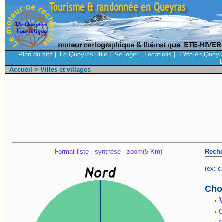
Plan du site
|
Le Queyras utile
|
Se loger - Locations
|
L'été en Queyr
Accueil
> Villes et villages
Format liste
-
synthèse
-
zoom(5 Km)
Reche
(ex: c
Choi