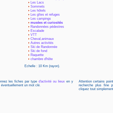
Les Lacs
Sommets
Les hôtels
Les gîtes et refuges
Les campings
musées et curiosités
Randonnées pédestres
Escalade
VTT
Cheval,animaux
Autres activités
Ski de Randonnée
Ski de fond
Raquette
chambre d'hôte
Echelle : 10 Km (rayon).
onnez les fiches par type
d'activité ou lieux
en y
Attention certains poi
t éventuellement un mot clé.
recherche plus fine p
cliquez tout simplement 