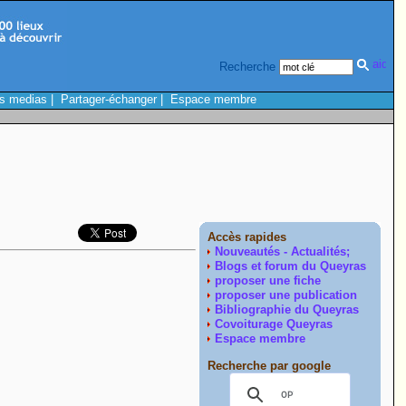
Recherche
s medias
|
Partager-échanger
|
Espace membre
Accès rapides
Nouveautés - Actualités;
Blogs et forum du Queyras
proposer une fiche
proposer une publication
Bibliographie du Queyras
Covoiturage Queyras
Espace membre
Recherche par google