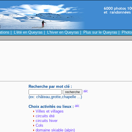
ations
|
L'été en Queyras
|
L'hiver en Queyras
|
Plus sur le Queyras
|
Photo
Recherche par mot clé :
(ex: château,grotte,chapelle ...)
Choix activités ou lieux :
Villes et villages
circuits été
circuits hiver
Cols
domaine skiable (alpin)