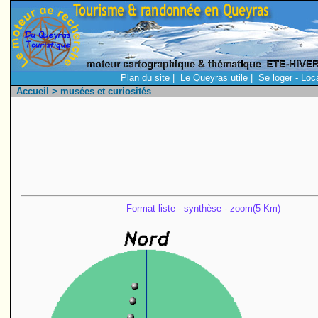
Plan du site
|
Le Queyras utile
|
Se loger - Loc
Accueil
> musées et curiosités
Format liste
-
synthèse
-
zoom(5 Km)