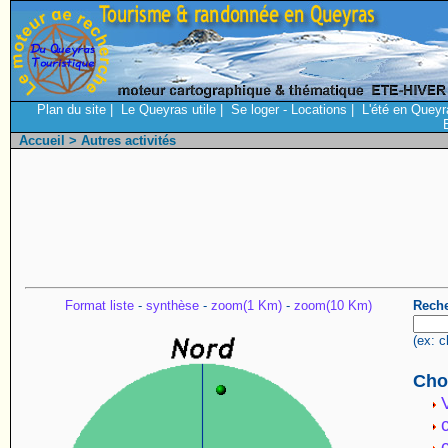
Plan du site
|
Le Queyras utile
|
Se loger - Locations
|
L'été en Queyr
Accueil
> Autres activités
Format liste
-
synthèse
-
zoom(1 Km)
-
zoom(10 Km)
Reche
(ex: c
Choi