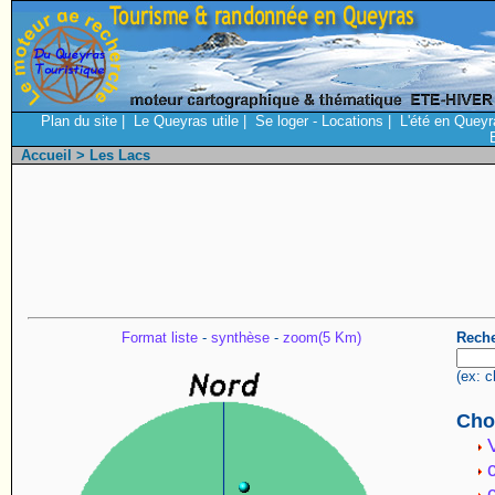
Plan du site
|
Le Queyras utile
|
Se loger - Locations
|
L'été en Queyr
Accueil
> Les Lacs
Format liste
-
synthèse
-
zoom(5 Km)
Reche
(ex: c
Choi