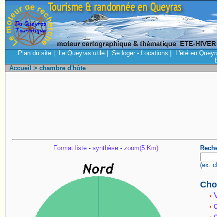
Plan du site
|
Le Queyras utile
|
Se loger - Locations
|
L'été en Queyr
Accueil
> chambre d'hôte
Format liste
-
synthèse
-
zoom(5 Km)
Reche
(ex: c
Choi