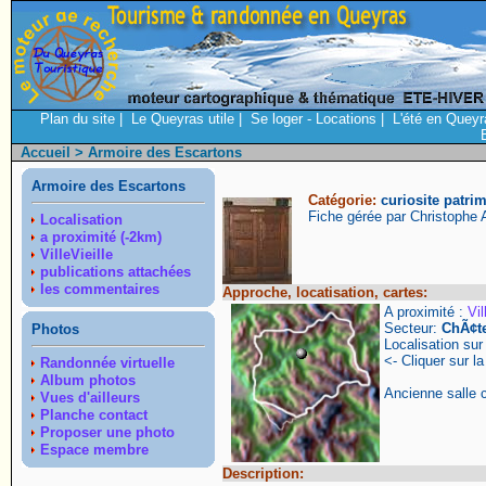
Plan du site
|
Le Queyras utile
|
Se loger - Locations
|
L'été en Queyr
Accueil
> Armoire des Escartons
Armoire des Escartons
Catégorie:
curiosite patri
Fiche gérée par Christophe
Localisation
a proximité (-2km)
VilleVieille
publications attachées
les commentaires
Approche, locatisation, cartes:
A proximité :
Vil
Secteur:
ChÃ¢t
Photos
Localisation su
<- Cliquer sur la
Randonnée virtuelle
Album photos
Ancienne salle
Vues d'ailleurs
Planche contact
Proposer une photo
Espace membre
Description: