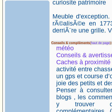
curiosite patrimoire
Meuble d'exception.
rÃ©alisÃ©e en 1773
derriÃ¨re une grille. Vi
Conseils & compléments
(
haut de page
)
:
météo
Conseils & avertis
Caches à proximité
activité entre chasse
un gps et course d’o
joie des petits et d
Penser à consulter
blogs , les comment
y trouver de
complémentaires (