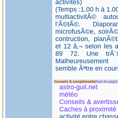
activités)
(Temps :1.00 h à 1.00
multiactivitÃ© aut
l'Ã©tÃ©. Diapora
microfusÃ©e, soirÃ©
contruction, planÃ©
et 12 â‚¬ selon les a
89 72. Une trÃ¨s 
Malheureusement 
semble Ãªtre en cours
Conseils & compléments
(
haut de page
)
:
astro-guil.net
météo
Conseils & avertis
Caches à proximité
activité entre chasse