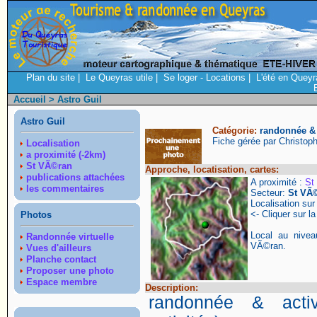
Plan du site
|
Le Queyras utile
|
Se loger - Locations
|
L'été en Queyr
Accueil
> Astro Guil
Astro Guil
Catégorie:
randonnée & 
Fiche gérée par Christop
Localisation
a proximité (-2km)
St VÃ©ran
Approche, locatisation, cartes:
publications attachées
A proximité :
St
les commentaires
Secteur:
St VÃ
Localisation su
<- Cliquer sur la
Photos
Local au nive
Randonnée virtuelle
VÃ©ran.
Vues d'ailleurs
Planche contact
Proposer une photo
Espace membre
Description:
randonnée & activ