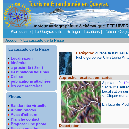
Plan du site
|
Le Queyras utile
|
Se loger - Locations
|
L'été en Queyr
Accueil
> La cascade de la Pisse
La cascade de la Pisse
Catégorie:
curiosite naturelle
Fiche gérée par Christophe Ant
Localisation
Itinéraire
a proximité (-2km)
Destinations voisines
Ceillac
Approche, locatisation, cartes:
publications attachées
A proximité :
Cei
les commentaires
Secteur:
Ceilla
Localisation su
<- Cliquer sur la
Photos
En face du Pied
Randonnée virtuelle
Album photos
Vues d'ailleurs
Planche contact
Proposer une photo
Description:
Espace membre