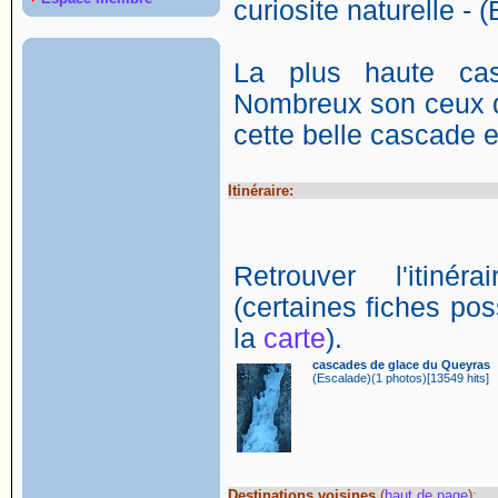
curiosite naturelle - 
La plus haute ca
Nombreux son ceux q
cette belle cascade e
Itinéraire:
Retrouver l'itin
(certaines fiches poss
la
carte
).
cascades de glace du Queyras
(Escalade)(1 photos)[13549 hits]
Destinations voisines
(
haut de page
):