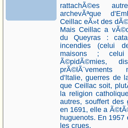
rattachÃ©es aut
archevÃªque d'Em
Ceillac eÃ»t des dÃ
Mais Ceillac a vÃ©
du Queyras : catas
incendies (celui 
maisons ; celui
Ã©pidÃ©mies, dis
prÃ©lÃ¨vements mi
d'ltalie, guerres de 
que Ceillac soit, plu
la religion catholiq
autres, souffert des 
en 1691, elle a Ã©tÃ
huguenots. En 1957 e
les crues.