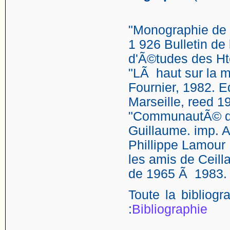
"Monographie de Ce
1 926 Bulletin d
d'Ã©tudes des H
"LÃ haut sur la m
Fournier, 1982. Ed
Marseille, reed 1
"CommunautÃ© de
Guillaume. imp. A
Phillippe Lamour 
les amis de Ceill
de 1965 Ã 1983.
Toute la bibliog
:
Bibliographie