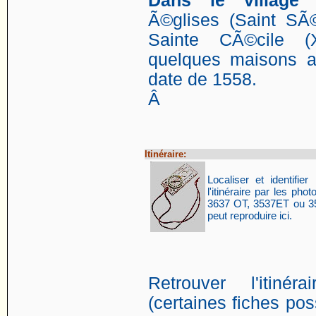
Dans le village
m
Ã©glises (Saint SÃ©
Sainte CÃ©cile (
quelques maisons a
date de 1558.
Â
Itinéraire:
Localiser et identifier 
l'itinéraire par les p
3637 OT, 3537ET ou 35
peut reproduire ici.
Retrouver l'itin
(certaines fiches poss