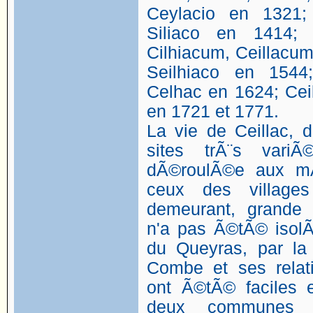
Ceylacio en 1321;
Siliaco en 1414; 
Cilhiacum, Ceillacum
Seilhiaco en 1544
Celhac en 1624; Ceil
en 1721 et 1771.
La vie de Ceillac, 
sites trÃ¨s vari
dÃ©roulÃ©e aux m
ceux des village
demeurant, grande d
n'a pas Ã©tÃ© isol
du Queyras, par la r
Combe et ses relati
ont Ã©tÃ© faciles 
deux communes Ã©