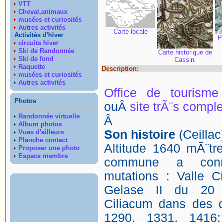
VTT
Cheval,animaux
musées et curiosités
Autres activités
Carte locale
Activités d'hiver
P
circuits hiver
Ski de Randonnée
Carte historique de
Ski de fond
Cassini
Raquette
Description:
musées et curiosités
Autres activités
Office de tourisme
Photos
ouÂ
site trÃ¨s comple
Randonnée virtuelle
Â
Album photos
Son histoire
(Ceillac)
Vues d'ailleurs
Planche contact
Altitude 1640 mÃ¨tr
Proposer une photo
Espace membre
commune a con
mutations : Valle Ci
Gelase II du 20 
Ciliacum dans des 
1290, 1331, 1416;