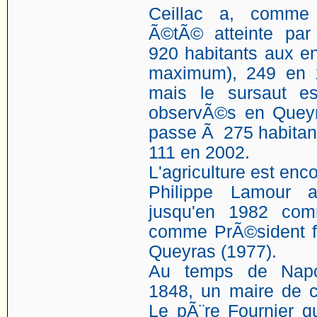
Ceillac a, comme 
Ã©tÃ© atteinte par
920 habitants aux e
maximum), 249 en 
mais le sursaut e
observÃ©s en Queyr
passe Ã 275 habitan
111 en 2002.
L'agriculture est enco
Philippe Lamour 
jusqu'en 1982 com
comme PrÃ©sident f
Queyras (1977).
Au temps de Napo
1848, un maire de c
Le pÃ¨re Fournier q