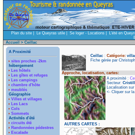
Plan du site
|
Le Queyras utile
|
Se loger - Locations
|
L'été en Queyr
Accueil
> Ceillac
A Proximité
Ceillac
:
Catégorie:
villa
Fiche gérée par Christop
sites proches -2km
hébergement
Les hôtels
Approche, locatisation, cartes:
Les gîtes et refuges
A proximité :
Cei
Les campings
Secteur:
Cristil
chambre d'hôte
Localisation su
meublés
<- Cliquer sur la
Géographie
Villes et villages
Les Lacs
Cols
Sommets
Activités d'été
circuits été
AUTRES CARTES :
Randonnées pédestres
Escalade