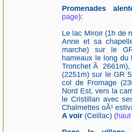
Promenades alent
page
):
Le lac Miroir (1h de 
Anne et sa chapell
marche) sur le G
hameaux le long du 
Tronchet Ã 2661m), 
(2251m) sur le GR 5
col de Fromage (23
Nord Est, vers la car
le Cristillan avec 
Chalmettes oÃ¹ estiv
A voir
(Ceillac) (
haut