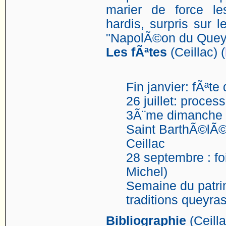
marier de force le
hardis, surpris sur le
"NapolÃ©on du Quey
Les fÃªtes
(Ceillac) (
Fin janvier: fÃªte
26 juillet: proces
3Ã¨me dimanche d
Saint BarthÃ©lÃ©
Ceillac
28 septembre : fo
Michel)
Semaine du patri
traditions queyras
Bibliographie
(Ceilla