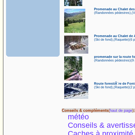
Promenade au Chalet de
(Randonnées pédestres),(VT
Promenade au Chalet de
(Ski de fond),(Raquette)(6 p
promenade sur la route fo
(Randonnées pédestres)(9 p
Route forestiÃ¨re de Fontg
(Ski de fond),(Raquette)(2 p
Conseils & compléments
(
haut de page
)
:
météo
Conseils & avertis
Caches à proximité