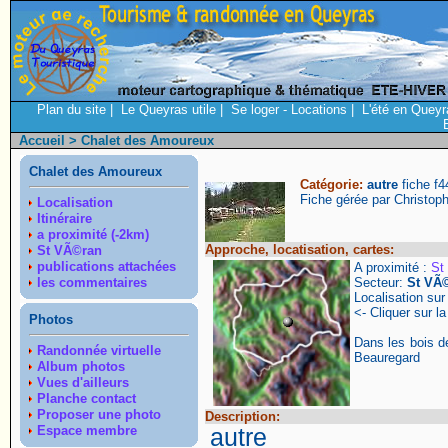
Plan du site
|
Le Queyras utile
|
Se loger - Locations
|
L'été en Queyr
Accueil
> Chalet des Amoureux
Chalet des Amoureux
Catégorie:
autre
fiche f
Fiche gérée par Christop
Localisation
Itinéraire
a proximité (-2km)
Approche, locatisation, cartes:
St VÃ©ran
publications attachées
A proximité :
St
les commentaires
Secteur:
St VÃ
Localisation su
<- Cliquer sur la
Photos
Dans les bois 
Randonnée virtuelle
Beauregard
Album photos
Vues d'ailleurs
Planche contact
Proposer une photo
Description:
Espace membre
autre