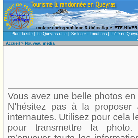
Plan du site
|
Le Queyras utile
|
Se loger - Locations
|
L'été en Queyr
Accueil
> Nouveau média
Vous avez une belle photos en r
N'hésitez pas à la proposer
internautes. Utilisez pour cela 
pour transmettre la photo
m'envoyer toute les informatio