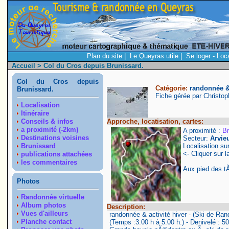
Plan du site
|
Le Queyras utile
|
Se loger - Loc
Accueil
> Col du Cros depuis Brunissard.
Col du Cros depuis
Catégorie:
randonnée & 
Brunissard.
Fiche gérée par Christo
Localisation
Itinéraire
Conseils & infos
Approche, locatisation, cartes:
a proximité (-2km)
A proximité :
Br
Destinations voisines
Secteur:
Arvie
Brunissard
Localisation su
<- Cliquer sur l
publications attachées
les commentaires
Aux pied des t
Photos
Randonnée virtuelle
Album photos
Description:
Vues d'ailleurs
randonnée & activité hiver - (Ski de Ra
Planche contact
(Temps :3.00 h à 5.00 h.) - Denivelé : 5