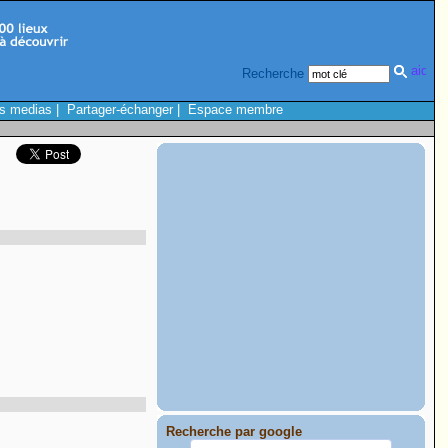
Recherche
s medias
|
Partager-échanger
|
Espace membre
Recherche par google