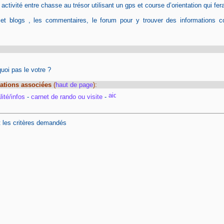
tivité entre chasse au trésor utilisant un gps et course d’orientation qui fera
 et blogs , les commentaires, le forum pour y trouver des informations c
oi pas le votre ?
ations associées
(
haut de page
):
ité/infos
-
carnet de rando ou visite
-
t les critères demandés