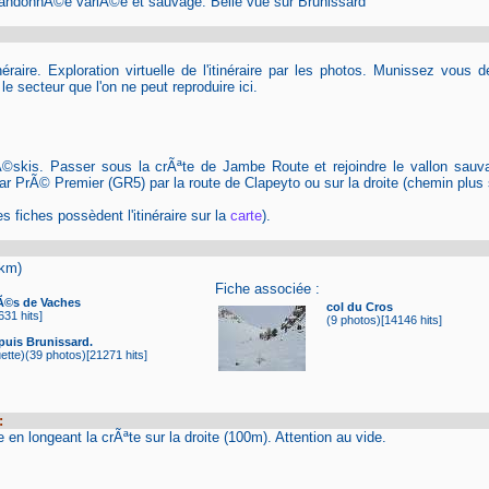
andonnÃ©e variÃ©e et sauvage. Belle vue sur Brunissard
itinéraire. Exploration virtuelle de l'itinéraire par les photos. Munissez vou
 secteur que l'on ne peut reproduire ici.
lÃ©skis. Passer sous la crÃªte de Jambe Route et rejoindre le vallon sauv
ar PrÃ© Premier (GR5) par la route de Clapeyto ou sur la droite (chemin plus
s fiches possèdent l'itinéraire sur la
carte
).
2km)
Fiche associée :
rÃ©s de Vaches
col du Cros
631 hits]
(9 photos)[14146 hits]
puis Brunissard.
tte)(39 photos)[21271 hits]
:
 en longeant la crÃªte sur la droite (100m). Attention au vide.