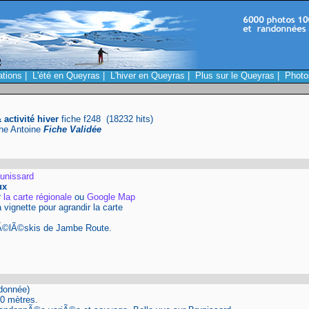
ations
|
L'été en Queyras
|
L'hiver en Queyras
|
Plus sur le Queyras
|
Photo
activité hiver
fiche f248 (18232 hits)
phe Antoine
Fiche Validée
unissard
ux
r
la carte régionale
ou
Google Map
a vignette pour agrandir la carte
Ã©lÃ©skis de Jambe Route.
ndonnée)
00 mètres.