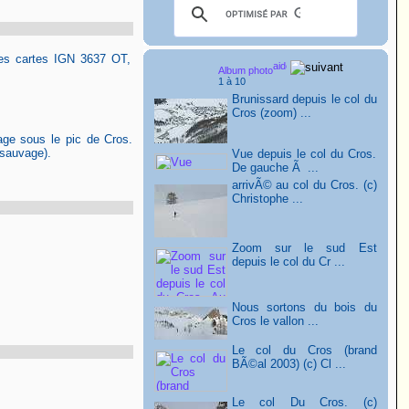
s des cartes IGN 3637 OT,
Album photo
1 à 10
Brunissard depuis le col du
Cros (zoom) ...
age sous le pic de Cros.
 sauvage).
Vue depuis le col du Cros.
De gauche Ã ...
arrivÃ© au col du Cros. (c)
Christophe ...
Zoom sur le sud Est
depuis le col du Cr ...
Nous sortons du bois du
Cros le vallon ...
Le col du Cros (brand
BÃ©al 2003) (c) Cl ...
Le col Du Cros. (c)