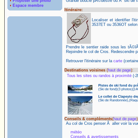
Proposer une photo
Grande boucle pÃ©destre ou Ã ski de r
Espace membre
Itinéraire:
Localiser et identifier l'
3537ET ou 3536OT selon le
Prendre le sentier raide sous les tÃ©
Rejoindre le col de Cros. Redescendre p
Retrouver l'itinéraire sur la
carte
(certaine
Destinations voisines
(
haut de page
):
Tous les sites ou randos à proximité
(-
Pistes de ski fond du p
(Ski de fond)(3 photos)[14
Le collet de Clapeyto de
(Ski de Randonnée),(Raque
Conseils & compléments
(
haut de page
)
Au col de Cros penser Ã aller voir la vue
météo
Conseils & avertissements