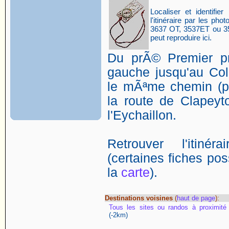
Localiser et identifier 
l'itinéraire par les p
3637 OT, 3537ET ou 35
peut reproduire ici.
Du prÃ© Premier pr
gauche jusqu'au Col
le mÃªme chemin (p
la route de Clapeyt
l'Eychaillon.
Retrouver l'itin
(certaines fiches poss
la
carte
).
Destinations voisines
(
haut de page
):
Tous les sites ou randos à proximité
(-2km)