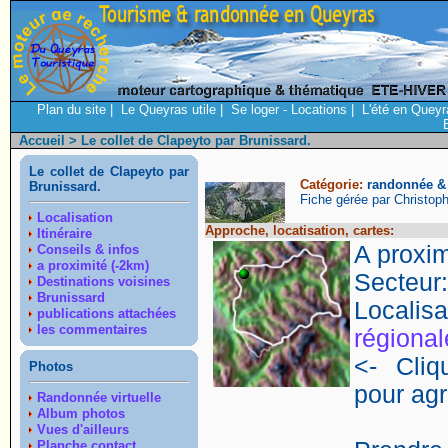
Plan du site
|
Le Queyras utile
|
Se loger - Locations
|
L'été en Queyr
Accueil
> Le collet de Clapeyto par Brunissard.
Le collet de Clapeyto par
Catégorie:
randonnée & 
Brunissard.
Fiche gérée par Christop
Localisation
Approche, locatisation, cartes:
Itinéraire
A proxim
Conseils & infos
a proximité (-2km)
Secteur
Destinations voisines
Brunissard
Locali
publications attachées
les commentaires
régional
<- Cliq
Photos
pour agr
Randonnée virtuelle
Album photos
Vues d'ailleurs
Planche contact