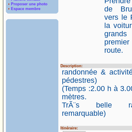
Prendre
Proposer une photo
de Bru
Espace membre
vers le
la voitu
grands
premier
route.
Description:
randonnée & activit
pédestres)
(Temps :2.00 h à 3.00
mètres.
TrÃ¨s belle ra
remarquable)
Itinéraire: