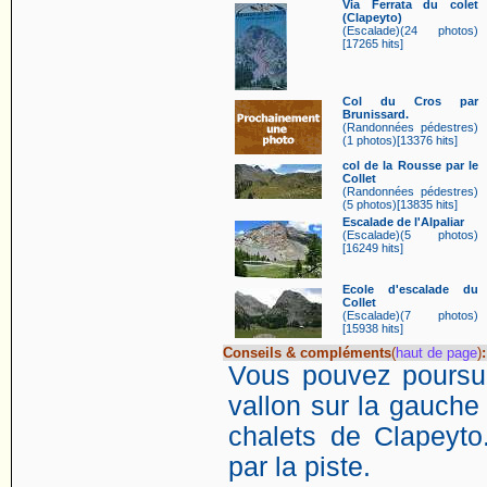
Via Ferrata du colet
(Clapeyto)
(Escalade)(24 photos)
[17265 hits]
Col du Cros par
Brunissard.
(Randonnées pédestres)
(1 photos)[13376 hits]
col de la Rousse par le
Collet
(Randonnées pédestres)
(5 photos)[13835 hits]
Escalade de l'Alpaliar
(Escalade)(5 photos)
[16249 hits]
Ecole d'escalade du
Collet
(Escalade)(7 photos)
[15938 hits]
Conseils & compléments
(
haut de page
)
:
Vous pouvez poursui
vallon sur la gauche 
chalets de Clapeyto
par la piste.