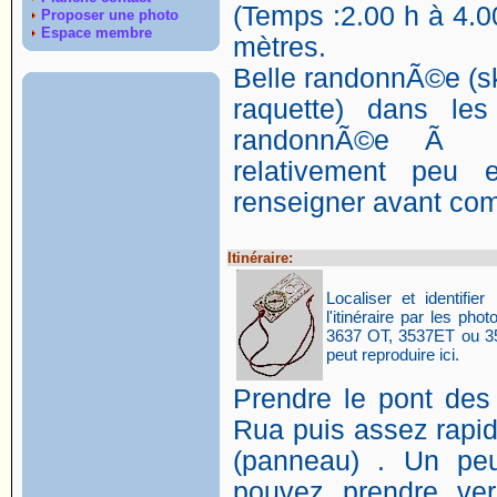
(Temps :2.00 h à 4.00
Proposer une photo
Espace membre
mètres.
Belle randonnÃ©e (s
raquette) dans les
randonnÃ©e Ã s
relativement peu
renseigner avant co
Itinéraire:
Localiser et identifier 
l'itinéraire par les p
3637 OT, 3537ET ou 35
peut reproduire ici.
Prendre le pont des
Rua puis assez rapi
(panneau) . Un pe
pouvez prendre ver