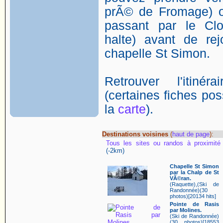
prÃ© de Fromage) o
passant par le Clo
halte) avant de rej
chapelle St Simon.
Retrouver l'itin
(certaines fiches poss
la
carte
).
Destinations voisines
(
haut de page
):
Tous les sites ou randos à proximité
(-2km)
Chapelle St Simon
par la Chalp de St
VÃ©ran.
(Raquette),(Ski de
Randonnée)(30
photos)[20134 hits]
Pointe de Rasis
par Molines.
(Ski de Randonnée)
(30 photos)[18553