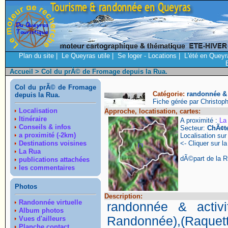
Plan du site
|
Le Queyras utile
|
Se loger - Locations
|
L'été en Queyr
Accueil
> Col du prÃ© de Fromage depuis la Rua.
Col du prÃ© de Fromage
Catégorie:
randonnée & a
depuis la Rua.
Fiche gérée par Christop
Localisation
Approche, locatisation, cartes:
Itinéraire
A proximité :
La
Conseils & infos
Secteur:
ChÃ¢t
a proximité (-2km)
Localisation su
Destinations voisines
<- Cliquer sur la
La Rua
dÃ©part de la R
publications attachées
les commentaires
Photos
Description:
Randonnée virtuelle
randonnée & activi
Album photos
Randonnée),(Raquett
Vues d'ailleurs
Planche contact