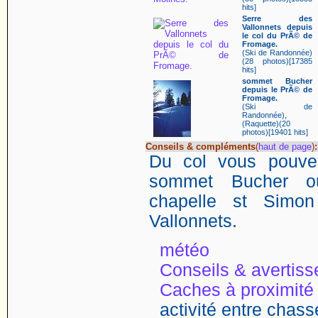
hits]
Serre des
Vallonnets depuis
le col du PrÃ© de
Fromage.
(Ski de Randonnée)
(28 photos)[17385
hits]
sommet Bucher
depuis le PrÃ© de
Fromage.
(Ski de
Randonnée),
(Raquette)(20
photos)[19401 hits]
Conseils & compléments
(
haut de page
)
:
Du col vous pouvez
sommet Bucher o
chapelle st Simo
Vallonnets.
météo
Conseils & avertis
Caches à proximité
activité entre chasse