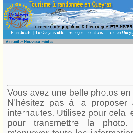
Plan du site
|
Le Queyras utile
|
Se loger - Locations
|
L'été en Queyr
Accueil
> Nouveau média
Vous avez une belle photos en r
N'hésitez pas à la proposer
internautes. Utilisez pour cela 
pour transmettre la photo
m'envoyer toute les informatio