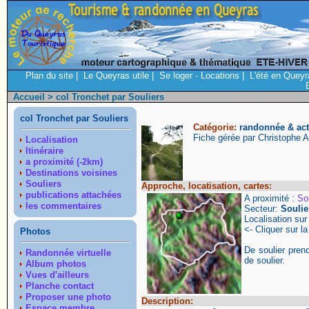
Plan du site
|
Le Queyras utile
|
Se loger - Locations
|
L'été en Queyr
Accueil
> col Tronchet par Souliers
col Tronchet par Souliers
Catégorie:
randonnée & acti
Fiche gérée par Christophe 
Localisation
Itinéraire
a proximité (-2km)
Destinations voisines
Souliers
Approche, locatisation, cartes:
publications attachées
A proximité :
So
les commentaires
Secteur:
Soulie
Localisation su
<- Cliquer sur la
Photos
De soulier pren
Randonnée virtuelle
de soulier.
Album photos
Vues d'ailleurs
Planche contact
Proposer une photo
Description:
Espace membre