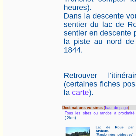
heures).
Dans la descente vo
sentier du lac de R
sentier en descente 
la piste au nord de
1844.
Retrouver l'itin
(certaines fiches poss
la
carte
).
Destinations voisines
(
haut de page
):
Tous les sites ou randos à proximité
(-2km)
Lac de Roue par
Arvieux.
(Randonnées pédestres)