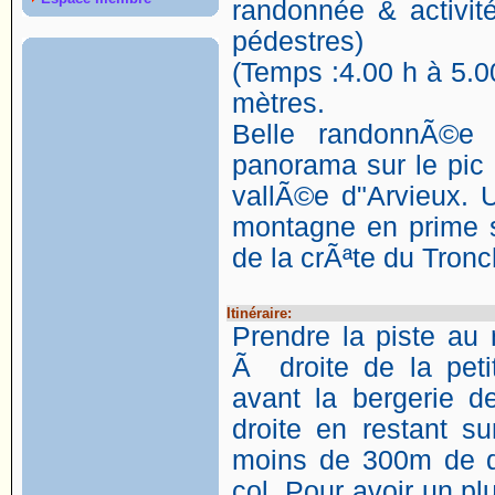
randonnée & activit
pédestres)
(Temps :4.00 h à 5.00
mètres.
Belle randonnÃ©e
panorama sur le pic
vallÃ©e d"Arvieux. 
montagne en prime si
de la crÃªte du Tronc
Itinéraire:
Prendre la piste au 
Ã droite de la peti
avant la bergerie d
droite en restant su
moins de 300m de d
col. Pour avoir un pl