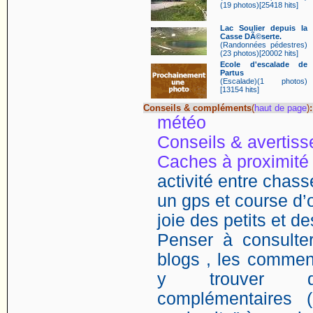
(19 photos)[25418 hits]
Lac Soulier depuis la
Casse DÃ©serte.
(Randonnées pédestres)
(23 photos)[20002 hits]
Ecole d'escalade de
Partus
(Escalade)(1 photos)
[13154 hits]
Conseils & compléments
(
haut de page
)
:
météo
Conseils & avertis
Caches à proximité
activité entre chasse
un gps et course d’o
joie des petits et d
Penser à consulter
blogs , les comment
y trouver de
complémentaires (