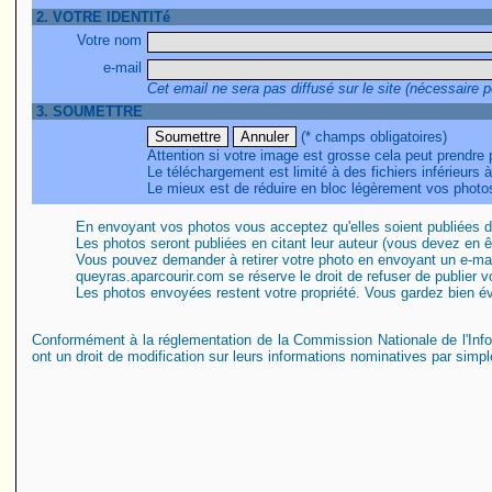
2. VOTRE IDENTITé
Votre nom
e-mail
Cet email ne sera pas diffusé sur le site (nécessaire p
3. SOUMETTRE
(* champs obligatoires)
Attention si votre image est grosse cela peut prendre
Le téléchargement est limité à des fichiers inférieurs 
Le mieux est de réduire en bloc légèrement vos photos
En envoyant vos photos vous acceptez qu'elles soient publiées 
Les photos seront publiées en citant leur auteur (vous devez en êtr
Vous pouvez demander à retirer votre photo en envoyant un e-mai
queyras.aparcourir.com se réserve le droit de refuser de publier 
Les photos envoyées restent votre propriété. Vous gardez bien 
Conformément à la réglementation de la Commission Nationale de l'Inf
ont un droit de modification sur leurs informations nominatives par simp