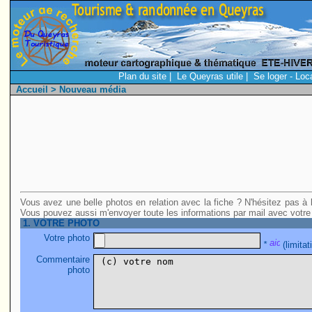
Plan du site
|
Le Queyras utile
|
Se loger - Loc
Accueil
> Nouveau média
Vous avez une belle photos en relation avec la fiche ? N'hésitez pas à l
Vous pouvez aussi m'envoyer toute les informations par mail avec votre
1. VOTRE PHOTO
Votre photo
*
(limita
Commentaire
photo