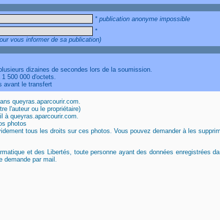
* publication anonyme impossible
*
our vous informer de sa publication)
 plusieurs dizaines de secondes lors de la soumission.
à 1 500 000 d'octets.
 avant le transfert
dans queyras.aparcourir.com.
e l'auteur ou le propriétaire)
l à queyras.aparcourir.com.
vos photos
évidement tous les droits sur ces photos. Vous pouvez demander à les suppri
ormatique et des Libertés, toute personne ayant des données enregistrées d
le demande par mail.