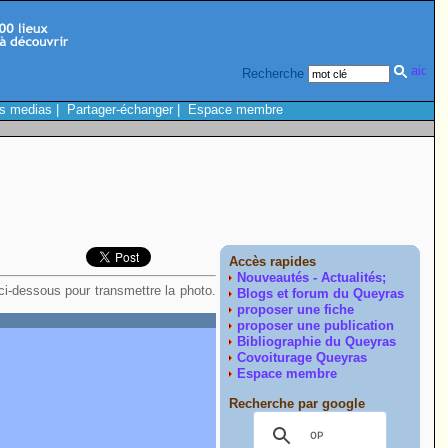
Recherche
s medias
|
Partager-échanger
|
Espace membre
Accès rapides
Nouveautés - Actualités;
 ci-dessous pour transmettre la photo.
Blogs et forum du Queyras
proposer une fiche
proposer une publication
Bibliographie du Queyras
Covoiturage Queyras
Espace membre
Recherche par google