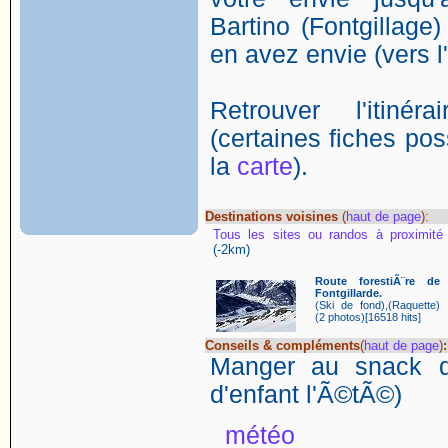
Bartino (Fontgillage)
en avez envie (vers l
Retrouver l'itin
(certaines fiches poss
la
carte
).
Destinations voisines
(
haut de page
):
Tous les sites ou randos à proximité
(-2km)
Route forestiÃ¨re de
Fontgillarde.
(Ski de fond),(Raquette)
(2 photos)[16518 hits]
Conseils & compléments
(
haut de page
)
:
Manger au snack d
d'enfant l'Ã©tÃ©)
météo