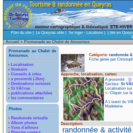
Plan du site
|
Le Queyras utile
|
Se loger - Locations
|
L'été en Queyr
Accueil
> Promenade au Chalet de Amoureux.
Promenade au Chalet de
Catégorie:
randonnée & a
Amoureux.
Fiche gérée par Christop
Localisation
Itinéraire
Conseils & infos
Approche, locatisation, cartes:
a proximité (-2km)
A proximité :
St
Destinations voisines
Secteur:
St VÃ
St VÃ©ran
Localisation su
<- Cliquer sur la
publications attachées
les commentaires
A L'ouest du Vi
Madeleine.
Photos
Randonnée virtuelle
Album photos
Description:
Vues d'ailleurs
randonnée & activité 
Planche contact