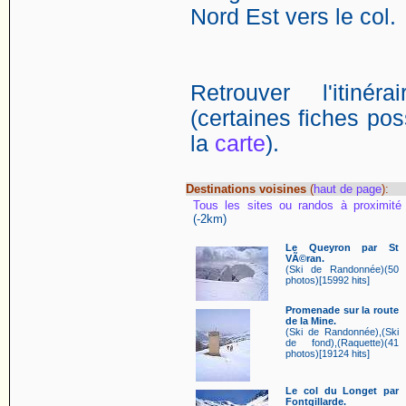
Nord Est vers le col.
Retrouver l'itin
(certaines fiches poss
la
carte
).
Destinations voisines
(
haut de page
):
Tous les sites ou randos à proximité
(-2km)
Le Queyron par St
VÃ©ran.
(Ski de Randonnée)(50
photos)[15992 hits]
Promenade sur la route
de la Mine.
(Ski de Randonnée),(Ski
de fond),(Raquette)(41
photos)[19124 hits]
Le col du Longet par
Fontgillarde.