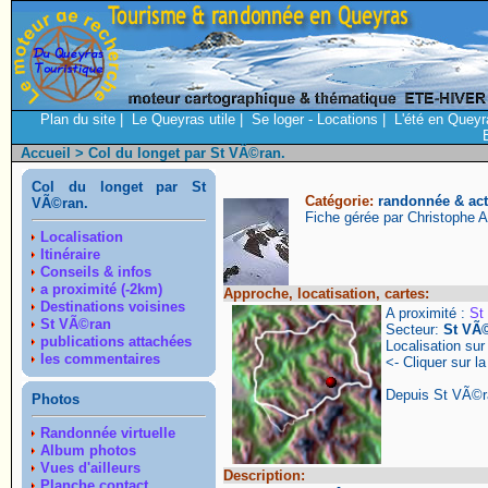
Plan du site
|
Le Queyras utile
|
Se loger - Locations
|
L'été en Queyr
Accueil
> Col du longet par St VÃ©ran.
Col du longet par St
Catégorie:
randonnée & acti
VÃ©ran.
Fiche gérée par Christophe 
Localisation
Itinéraire
Conseils & infos
a proximité (-2km)
Approche, locatisation, cartes:
Destinations voisines
A proximité :
St
St VÃ©ran
Secteur:
St VÃ
publications attachées
Localisation su
les commentaires
<- Cliquer sur la
Depuis St VÃ©r
Photos
Randonnée virtuelle
Album photos
Vues d'ailleurs
Description:
Planche contact