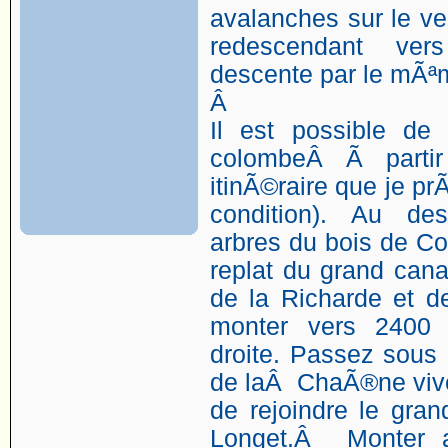
avalanches sur le ve
redescendant vers
descente par le mÃª
Â
Il est possible de
colombeÂ Ã partir 
itinÃ©raire que je pr
condition). Au de
arbres du bois de Co
replat du grand cana
de la Richarde et d
monter vers 2400 
droite. Passez sous 
de laÂ ChaÃ®ne vive 
de rejoindre le gra
Longet.Â Monter a