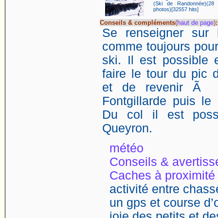
(Ski de Randonnée)(28
photos)[32557 hits]
Conseils & compléments
(
haut de page
)
:
Se renseigner sur 
comme toujours pou
ski. Il est possibl
faire le tour du pi
et de revenir Ã 
Fontgillarde puis l
Du col il est pos
Queyron.
météo
Conseils & avertis
Caches à proximité
activité entre chasse
un gps et course d’o
joie des petits et d