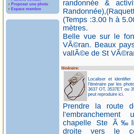
randonnée & activi
Proposer une photo
Espace membre
Randonnée),(Raquett
(Temps :3.00 h à 5.00
mètres.
Belle vue sur le fo
VÃ©ran. Beaux pays
vallÃ©e de St VÃ©ra
Itinéraire:
Localiser et identifier 
l'itinéraire par les p
3637 OT, 3537ET ou 35
peut reproduire ici.
Prendre la route 
l'embranchement
chapelle Ste Ã‰li
droite vers le co