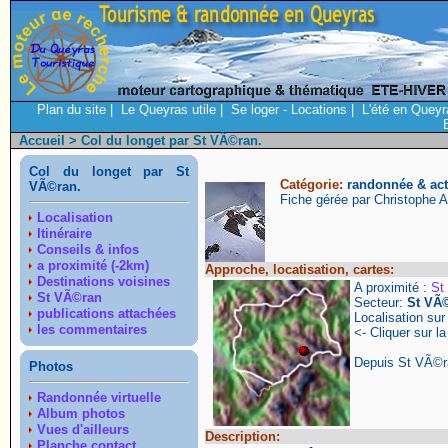
Plan du site
|
Le Queyras utile
|
Se loger - Locations
|
L'été en Queyr
Accueil
> Col du longet par St VÃ©ran.
Col du longet par St
Catégorie:
randonnée & acti
VÃ©ran.
Fiche gérée par Christophe 
Localisation
Itinéraire
Conseils & infos
a proximité (-2km)
Approche, locatisation, cartes:
Destinations voisines
A proximité :
St
St VÃ©ran
Secteur:
St VÃ
publications attachées
Localisation su
les commentaires
<- Cliquer sur la
Depuis St VÃ©r
Photos
Randonnée virtuelle
Album photos
Vues d'ailleurs
Description:
Planche contact