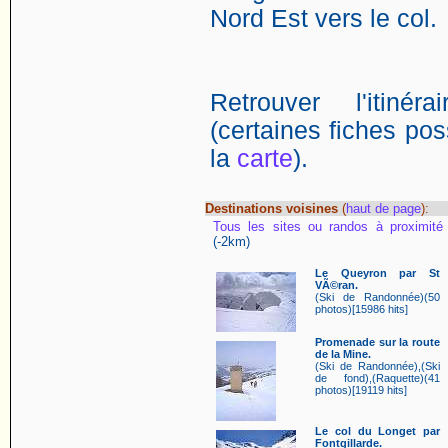
Nord Est vers le col.
Retrouver l'itin
(certaines fiches poss
la
carte
).
Destinations voisines
(
haut de page
):
Tous les sites ou randos à proximité
(-2km)
Le Queyron par St
VÃ©ran.
(Ski de Randonnée)(50
photos)[15986 hits]
Promenade sur la route
de la Mine.
(Ski de Randonnée),(Ski
de fond),(Raquette)(41
photos)[19119 hits]
Le col du Longet par
Fontgillarde.