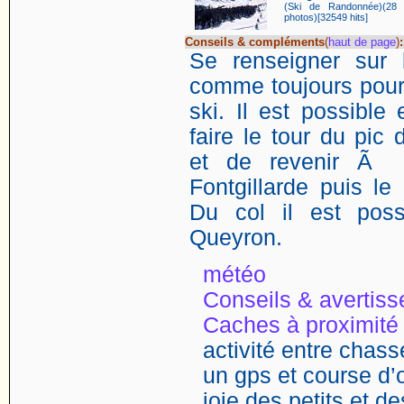
(Ski de Randonnée)(28
photos)[32549 hits]
Conseils & compléments
(
haut de page
)
:
Se renseigner sur 
comme toujours pou
ski. Il est possibl
faire le tour du pi
et de revenir Ã 
Fontgillarde puis l
Du col il est pos
Queyron.
météo
Conseils & avertis
Caches à proximité
activité entre chasse
un gps et course d’o
joie des petits et d