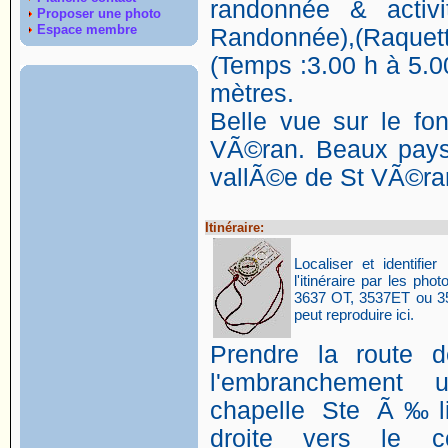
randonnée & activi
Proposer une photo
Espace membre
Randonnée),(Raquett
(Temps :3.00 h à 5.00
mètres.
Belle vue sur le fo
VÃ©ran. Beaux pays
vallÃ©e de St VÃ©ra
Itinéraire:
Localiser et identifier 
l'itinéraire par les p
3637 OT, 3537ET ou 35
peut reproduire ici.
Prendre la route 
l'embranchement
chapelle Ste Ã‰li
droite vers le co