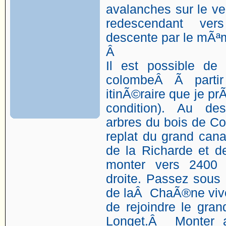
avalanches sur le ve
redescendant vers
descente par le mÃª
Â
Il est possible de
colombeÂ Ã partir 
itinÃ©raire que je pr
condition). Au de
arbres du bois de Co
replat du grand cana
de la Richarde et d
monter vers 2400 
droite. Passez sous 
de laÂ ChaÃ®ne vive 
de rejoindre le gra
Longet.Â Monter a