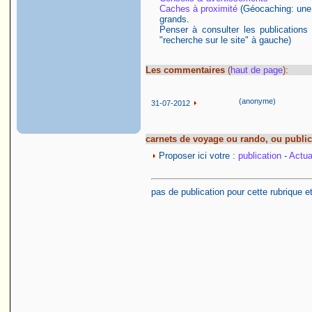
Caches à proximité
(Géocaching: une ac
grands.
Penser à consulter les publications
"recherche sur le site" à gauche)
Les commentaires
(
haut de page
):
(anonyme)
31-07-2012
carnets de voyage ou rando, ou public
Proposer ici votre :
publication
-
Actual
pas de publication pour cette rubrique e