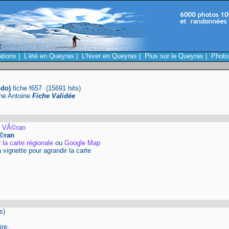
ations
|
L'été en Queyras
|
L'hiver en Queyras
|
Plus sur le Queyras
|
Photo
ndo)
fiche f657 (15691 hits)
phe Antoine
Fiche Validée
t VÃ©ran
©ran
r
la carte régionale
ou
Google Map
a vignette pour agrandir la carte
s)
re.