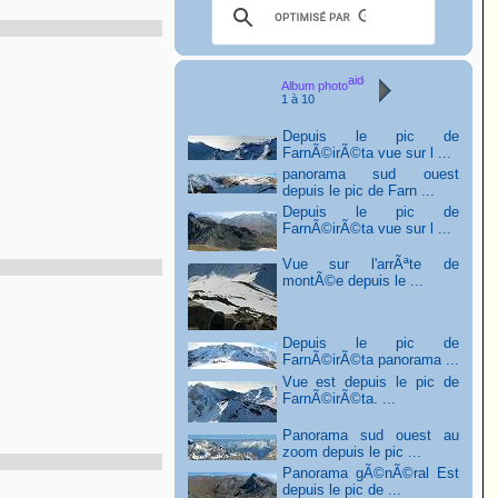
Album photo
1 à 10
Depuis le pic de
FarnÃ©irÃ©ta vue sur l ...
panorama sud ouest
depuis le pic de Farn ...
Depuis le pic de
FarnÃ©irÃ©ta vue sur l ...
Vue sur l'arrÃªte de
montÃ©e depuis le ...
Depuis le pic de
FarnÃ©irÃ©ta panorama ...
Vue est depuis le pic de
FarnÃ©irÃ©ta. ...
Panorama sud ouest au
zoom depuis le pic ...
Panorama gÃ©nÃ©ral Est
depuis le pic de ...