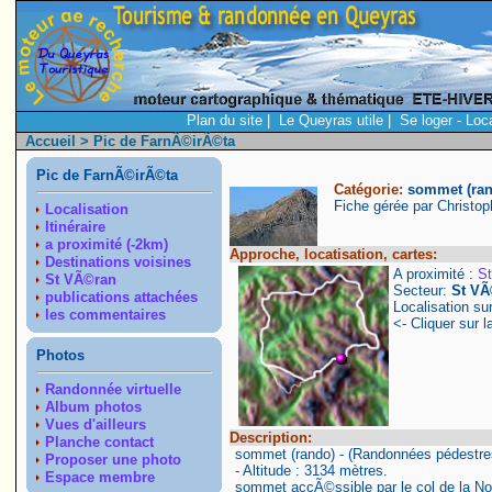
Plan du site
|
Le Queyras utile
|
Se loger - Loc
Accueil
> Pic de FarnÃ©irÃ©ta
Pic de FarnÃ©irÃ©ta
Catégorie:
sommet (ra
Fiche gérée par Christo
Localisation
Itinéraire
a proximité (-2km)
Approche, locatisation, cartes:
Destinations voisines
A proximité :
S
St VÃ©ran
Secteur:
St VÃ
publications attachées
Localisation su
les commentaires
<- Cliquer sur l
Photos
Randonnée virtuelle
Album photos
Vues d'ailleurs
Description:
Planche contact
sommet (rando) - (Randonnées pédestre
Proposer une photo
- Altitude : 3134 mètres.
Espace membre
sommet accÃ©ssible par le col de la Noi