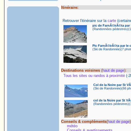
Itinéraire:
Retrouver l'itinéraire sur la
carte
(certaine
pic de FarnÃ©irÃ©ta par l
(Randonnées pédestres)(10
Pic FarnÃ©irÃ©ta par le c
(Ski de Randonnée)(7 photo
Destinations voisines
(
haut de page
):
Tous les sites ou randos à proximité
(-
Col de la Noire par St V
(Ski de Randonnée)(66 pho
col de la Noire par St VÃ
(Randonnées pédestres)(1
Conseils & compléments
(
haut de page
)
météo
Conseils & avertissements