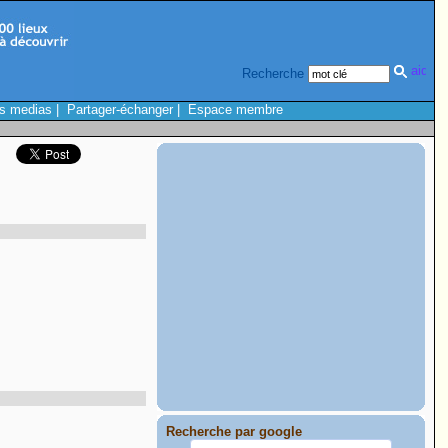
Recherche
s medias
|
Partager-échanger
|
Espace membre
Recherche par google