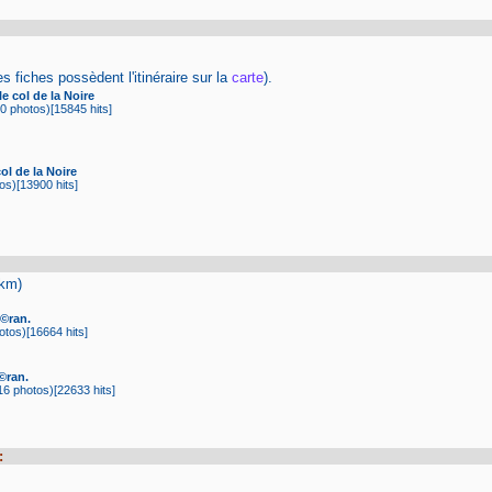
s fiches possèdent l'itinéraire sur la
carte
).
e col de la Noire
 photos)[15845 hits]
ol de la Noire
s)[13900 hits]
2km)
Ã©ran.
tos)[16664 hits]
©ran.
6 photos)[22633 hits]
: