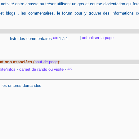
tivité entre chasse au trésor utilisant un gps et course d’orientation qui fera
 et blogs , les commentaires, le forum pour y trouver des informations c
|
actualiser la page
liste des commentaires
1 à 1
ations associées
(
haut de page
):
ité/infos
-
carnet de rando ou visite
-
t les critères demandés