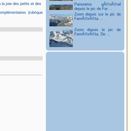
 la joie des petits et des
Panorama gÃ©nÃ©ral
depuis le pic de Far ...
omplémentaires (rubrique
Zoom depuis sur le pic de
FarnÃ©irÃ©ta ...
Zoom depuis le pic de
FarnÃ©irÃ©ta. De ...