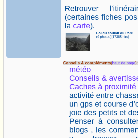
Retrouver l'itin
(certaines fiches poss
la
carte
).
Col du couloir du Porc
(9 photos)[17385 hits]
Conseils & compléments
(
haut de page
)
:
météo
Conseils & avertis
Caches à proximité
activité entre chasse
un gps et course d’o
joie des petits et d
Penser à consulter
blogs , les comment