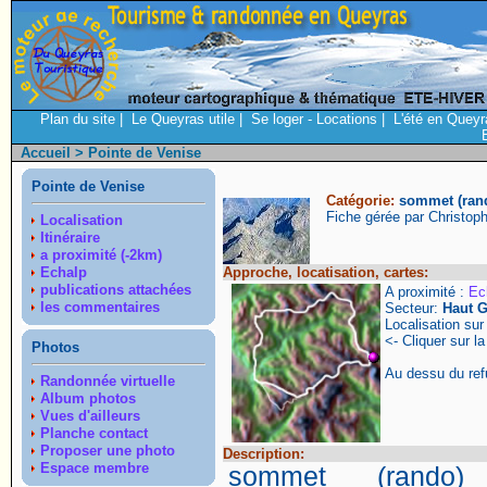
Plan du site
|
Le Queyras utile
|
Se loger - Locations
|
L'été en Queyr
Accueil
> Pointe de Venise
Pointe de Venise
Catégorie:
sommet (ran
Fiche gérée par Christop
Localisation
Itinéraire
a proximité (-2km)
Echalp
Approche, locatisation, cartes:
publications attachées
A proximité :
Ec
les commentaires
Secteur:
Haut G
Localisation su
<- Cliquer sur la
Photos
Au dessu du refu
Randonnée virtuelle
Album photos
Vues d'ailleurs
Planche contact
Proposer une photo
Description:
Espace membre
sommet (rando)