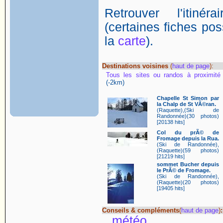
Retrouver l'itin
(certaines fiches poss
la
carte
).
Destinations voisines
(
haut de page
):
Tous les sites ou randos à proximité
(-2km)
Chapelle St Simon par
la Chalp de St VÃ©ran.
(Raquette),(Ski de
Randonnée)(30 photos)
[20138 hits]
Col du prÃ© de
Fromage depuis la Rua.
(Ski de Randonnée),
(Raquette)(59 photos)
[21219 hits]
sommet Bucher depuis
le PrÃ© de Fromage.
(Ski de Randonnée),
(Raquette)(20 photos)
[19405 hits]
Conseils & compléments
(
haut de page
)
:
météo