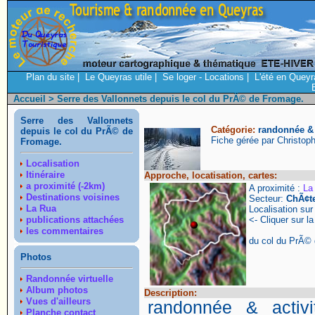
Plan du site
|
Le Queyras utile
|
Se loger - Locations
|
L'été en Queyr
Accueil
> Serre des Vallonnets depuis le col du PrÃ© de Fromage.
Serre des Vallonnets
Catégorie:
randonnée & a
depuis le col du PrÃ© de
Fiche gérée par Christop
Fromage.
Localisation
Itinéraire
Approche, locatisation, cartes:
a proximité (-2km)
A proximité :
La
Destinations voisines
Secteur:
ChÃ¢t
La Rua
Localisation su
publications attachées
<- Cliquer sur la
les commentaires
du col du PrÃ©
Photos
Randonnée virtuelle
Album photos
Description:
Vues d'ailleurs
randonnée & activi
Planche contact