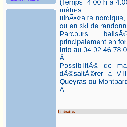
(Temps :4.00 h à 4.00
mètres.
ItinÃ©raire nordique
ou en ski de randonn
Parcours bali
principalement en fo
Info au 04 92 46 78 0
Â
PossibilitÃ© de m
dÃ©saltÃ©rer a Vill
Queyras ou Montbar
Â
Itinéraire: