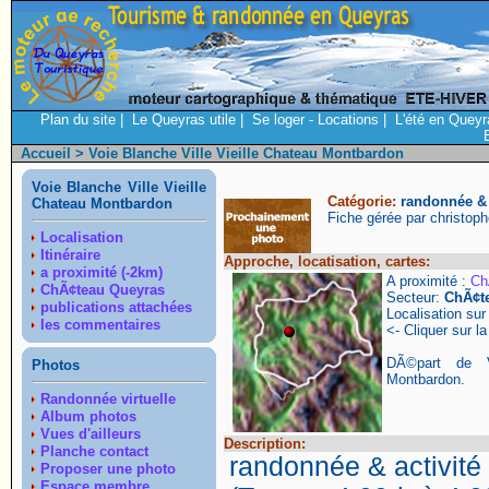
Plan du site
|
Le Queyras utile
|
Se loger - Locations
|
L'été en Queyr
Accueil
> Voie Blanche Ville Vieille Chateau Montbardon
Voie Blanche Ville Vieille
Catégorie:
randonnée & a
Chateau Montbardon
Fiche gérée par christop
Localisation
Itinéraire
Approche, locatisation, cartes:
a proximité (-2km)
A proximité :
Ch
ChÃ¢teau Queyras
Secteur:
ChÃ¢t
publications attachées
Localisation su
les commentaires
<- Cliquer sur la
DÃ©part de V
Photos
Montbardon.
Randonnée virtuelle
Album photos
Vues d'ailleurs
Description:
Planche contact
randonnée & activité 
Proposer une photo
Espace membre