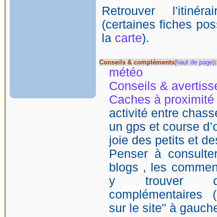
Retrouver l'itin
(certaines fiches poss
la
carte
).
Conseils & compléments
(
haut de page
)
:
météo
Conseils & avertis
Caches à proximité
activité entre chasse
un gps et course d’o
joie des petits et d
Penser à consulter
blogs , les comment
y trouver de
complémentaires (
sur le site" à gauch